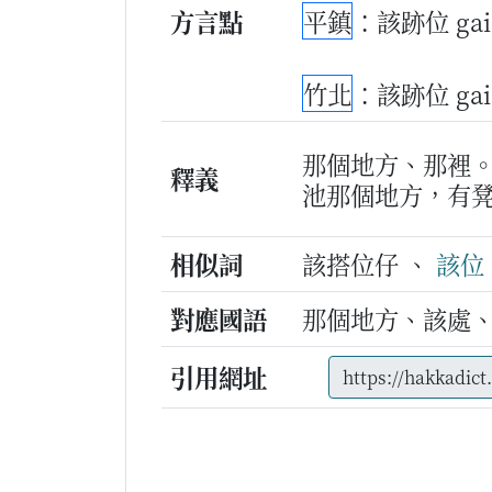
方言點
平鎮
：該跡位 gai 
竹北
：該跡位 gai 
那個地方、那裡
釋義
池那個地方，有
相似詞
該搭位仔 、
該位
對應國語
那個地方、該處
引用網址