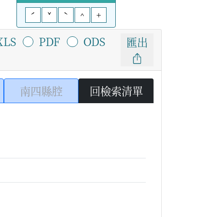
ˊ
ˇ
ˋ
^
+
XLS
PDF
ODS
匯出
南四縣腔
回檢索清單