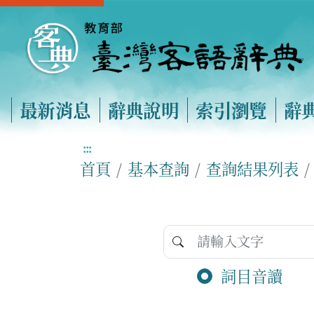
最新消息
辭典說明
索引瀏覽
辭
:::
首頁
基本查詢
查詢結果列表
詞目音讀