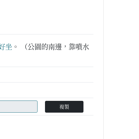
好
坐
。
（公園的南邊，靠噴水
複製