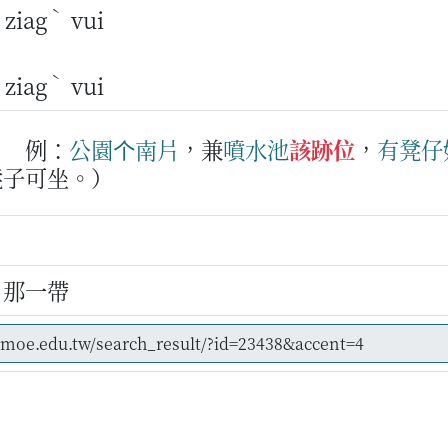
ˋ
ziag
vui
ˋ
ziag
vui
。
例：
公園
个
南片
，兼
噴
水
池
該跡位
，
有
凳仔
凳子可坐。）
、那一帶