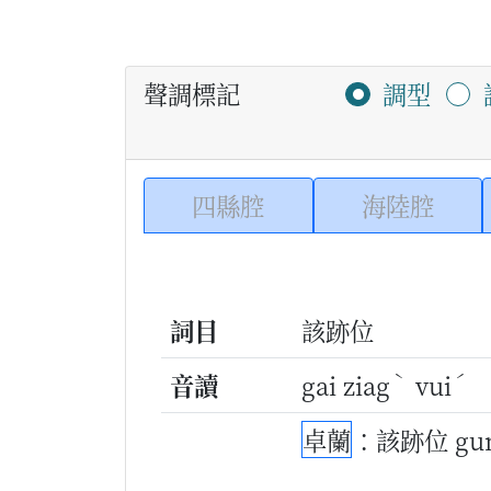
聲調標記
調型
四縣腔
海陸腔
詞目
該跡位
ˋ
ˊ
音讀
gai ziag
vui
卓蘭
：該跡位 gun