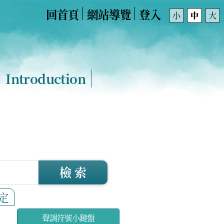
回首頁
網站導覽
登入
:::
小
中
大
Introduction
檢 索
定
聲調符號小鍵盤