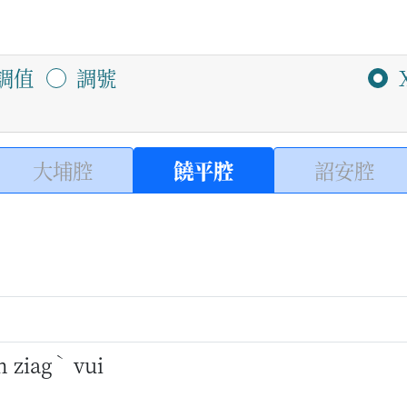
調值
調號
大埔腔
饒平腔
詔安腔
ˋ
 ziag
vui