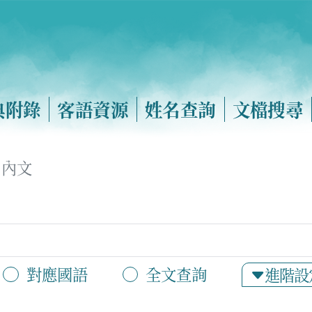
典附錄
客語資源
姓名查詢
文檔搜尋
內文
對應國語
全文查詢
進階設