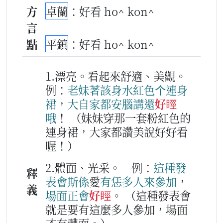
方
卓蘭
：好看 ho^ kon^
言
點
平鎮
：好看 ho^ kon^
1.漂亮。看起來舒適、美觀。
例：
老妹
著
該
身
水紅色
个
連
身
裙
，
大自家
都
安腦
講
還
好䀴
哦
！
（妹妹穿那一套粉紅色的
連身裙，大家都讚美說好好看
喔！）
2.體面、光采。
例：
這
種
發
釋
表
會
斯
係
愛
有
恁
多
人
來
參加
，
義
場面
正會
好䀴
。
（這種發表會
就是要有這麼多人參加，場面