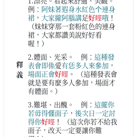
1.漂亮。看起來舒適、美觀。
例：
阿妹
著
遐
身
水紅色
个
連
身
裙
，
大家
攏
阿腦
講
足
好䀴
哦
！
（妹妹穿那一套粉紅色的連身
裙，大家都讚美說好好看
喔！）
2.體面、光采。
例：
這
種
發
釋
表
會
即
係
愛
有
恁
多
人
來
參加
，
場面
正會
好䀴
。
（這種發表會
義
就是要有麼多人參加，場面才
有體面。）
3.難堪、出醜。
例：
這擺
你
若
毋得
𠊎
面子
，
後
次
日
一定
討
得你
好䀴
！
（這次你若不給我
面子，改天一定要讓你難