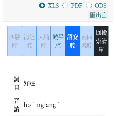
XLS
PDF
ODS
匯出
回檢
四縣
海陸
大埔
饒平
詔安
南四
索清
腔
腔
腔
腔
腔
縣腔
單
詞
好䀴
目
音
ˋ
ˋ
ho
ngiang
讀