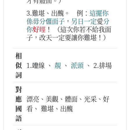
才有體面。）
3.難堪、出醜。
例：
這擺
你
係
毋
分
𠊎
面子
，
另日
一定
愛
分
你
好䀴
！
（這次你若不給我面
子，改天一定要讓你難堪！）
相
似
1.竳線 、
靚
、
派頭
、 2.排場
詞
對
應
漂亮、美觀、體面、光采、好
國
看、 難堪、出醜
語