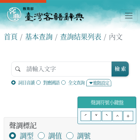
首頁
基本查詢
查詢結果列表
內文
檢 索
詞目音讀
對應國語
全文查詢
進階設定
聲調符號小鍵盤
ˊ
ˇ
ˋ
^
+
聲調標記
調型
調值
調號