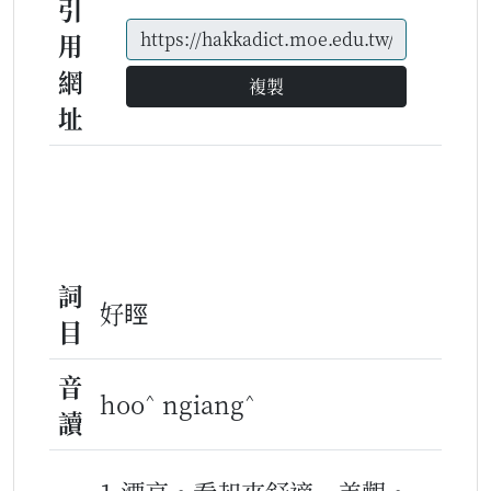
引
用
網
複製
址
詞
好䀴
目
音
^
^
hoo
ngiang
讀