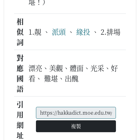
堪！）
相
似
1.靚 、
派頭
、
緣投
、 2.排場
詞
對
應
漂亮、美觀、體面、光采、好
國
看、 難堪、出醜
語
引
用
網
複製
址