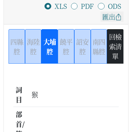
XLS
PDF
ODS
匯出
回檢
四縣
海陸
大埔
饒平
詔安
南四
索清
腔
腔
腔
腔
腔
縣腔
單
詞
猴
目
部
首/