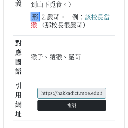
義
到山下覓食。）
形
2.嚴苛。
例：
該
校長
當
猴
（那校長很嚴苛）
對
應
猴子、猿猴、嚴苛
國
語
引
用
網
複製
址