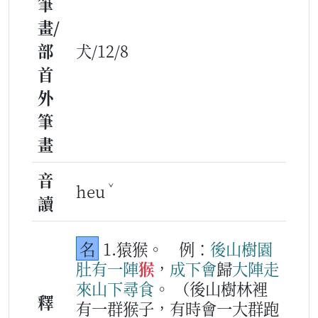
筆
畫/
部
犬/12/8
首
外
筆
畫
音
ˇ
heu
讀
名
1.猿猴。
例：
後山
樹
園
肚
有
一
陣
猴
，
成下
會
歸
大
陣
走
來
山下
尋食
。
（後山樹林裡
釋
有一群猴子，有時會一大群跑