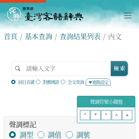
首頁
基本查詢
查詢結果列表
內文
檢 索
詞目音讀
對應國語
全文查詢
進階設定
聲調符號小鍵盤
ˊ
ˇ
ˋ
^
+
聲調標記
調型
調值
調號