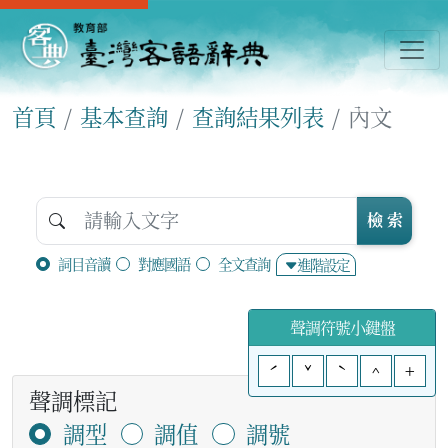
首頁
基本查詢
查詢結果列表
內文
檢 索
詞目音讀
對應國語
全文查詢
進階設定
聲調符號小鍵盤
ˊ
ˇ
ˋ
^
+
聲調標記
調型
調值
調號