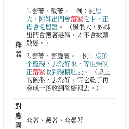
1.套著、戴著。
例：風
恁
大
，
阿姊
出門
會
落緊
毛
卡
，
正
毋會
毛鬞鬞
。
（風很大，姊姊
出門會戴著髮箍，才不會披頭
散髮。）
釋
義
2.套著、套疊著。
例：
桌頂
个
盤
碗
，
去
洗
好
來
，
等
佢
燥
咧
正
落緊
收到
碗櫥
肚
去
。
（桌上
的碗盤，去洗好，等它乾了再
疊成一落收到碗櫥裡去。）
對
應
套著、戴著、套疊著
國