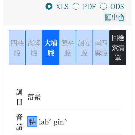
XLS
PDF
ODS
匯出
回檢
四縣
海陸
大埔
饒平
詔安
南四
索清
腔
腔
腔
腔
腔
縣腔
單
詞
落緊
目
音
^
^
特
lab
gin
讀