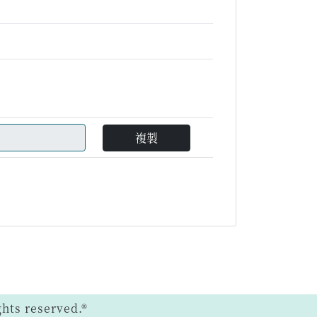
複製
ts reserved.®