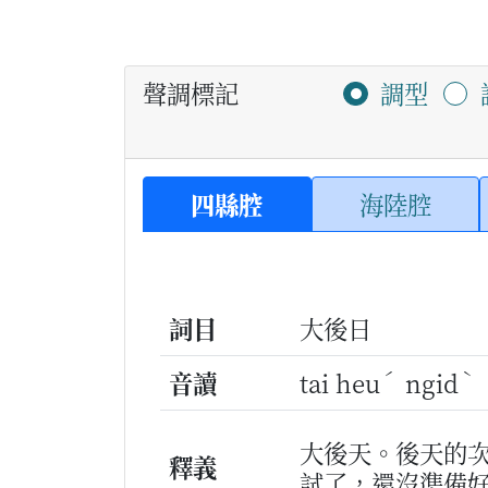
聲調標記
調型
四縣腔
海陸腔
詞目
大後日
ˊ
ˋ
音讀
tai heu
ngid
大後天。後天的
釋義
試了，還沒準備