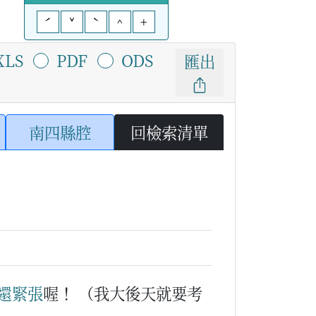
ˊ
ˇ
ˋ
^
+
XLS
PDF
ODS
匯出
南四縣腔
回檢索清單
還
緊張
喔！
（我大後天就要考