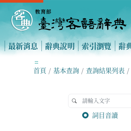
最新消息
辭典說明
索引瀏覽
辭
:::
首頁
基本查詢
查詢結果列表
詞目音讀