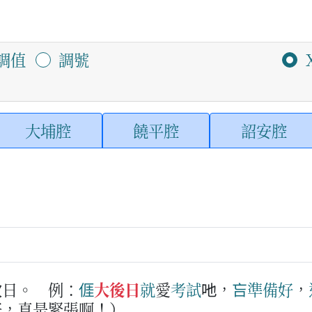
調值
調號
大埔腔
饒平腔
詔安腔
次日。
例：
𠊎
大後日
就
愛
考試
吔，
吂
準備
好
，
好，真是緊張啊！）