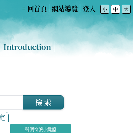
回首頁
網站導覽
登入
:::
小
中
大
Introduction
檢 索
定
聲調符號小鍵盤