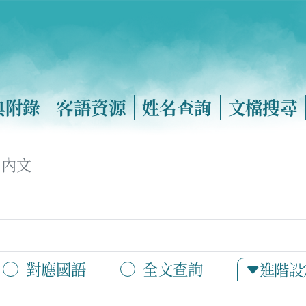
典附錄
客語資源
姓名查詢
文檔搜尋
內文
對應國語
全文查詢
進階設