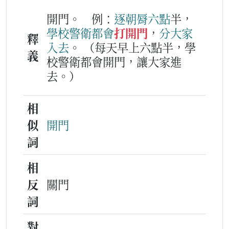
開門。
例：
逐
朝脣
六
點
半，
學校
警衛
都會
打開門
，
分
大家
釋
入去
。
（每天早上六點半，學
義
校警衛都會開門，讓大家進
去。）
相
似
開門
詞
相
反
關門
詞
對