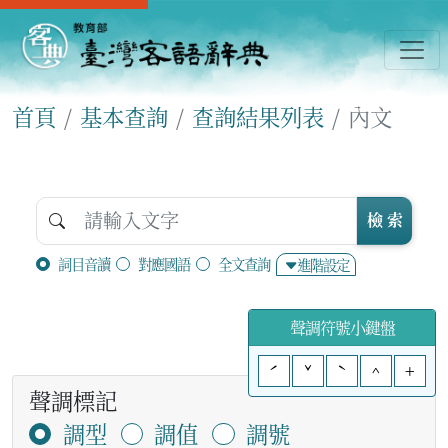
首頁
基本查詢
查詢結果列表
內文
檢 索
詞目音讀
對應國語
全文查詢
進階設定
聲調符號小鍵盤
ˊ
ˇ
ˋ
^
+
聲調標記
調型
調值
調號