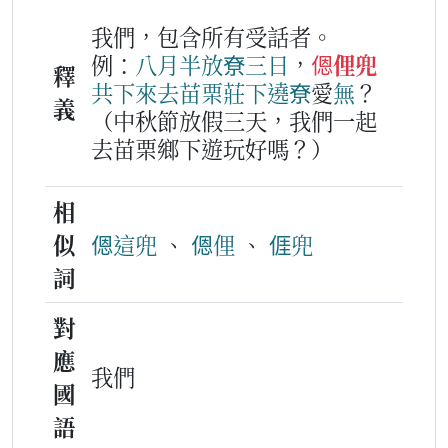
我們，包含所有受話者。
例：
八月半
放尞
三
日
，
𫣆俚兜
釋
共下
來去
苗
栗
莊下
遶尞
愛
無
？
義
（中秋節放假三天，我們一起
去苗栗鄉下遊玩好嗎？）
相
似
𫣆這兜
、
𫣆俚
、
𠊎兜
詞
對
應
我們
國
語