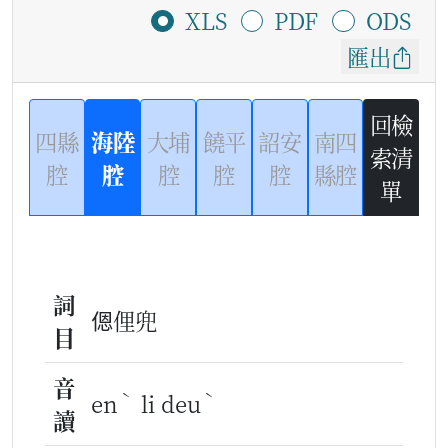
XLS
PDF
ODS
匯出
回檢
四縣
海陸
大埔
饒平
詔安
南四
索清
腔
腔
腔
腔
腔
縣腔
單
詞
𫣆俚兜
目
音
ˋ
ˋ
en
li deu
讀