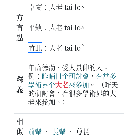
卓蘭
：大老 tai lo^
方
言
平鎮
：大老 tai lo^
點
ˋ
竹北
：大老 tai lo
年高德劭、受人景仰的人。
例：
昨晡日
个
研
討
會
，
有
當多
釋
學術
界
个
大老
來
參加
。
（昨天
義
的研討會，有很多學術界的大
老來參加。）
相
似
前輩
、
長輩
、 尊長