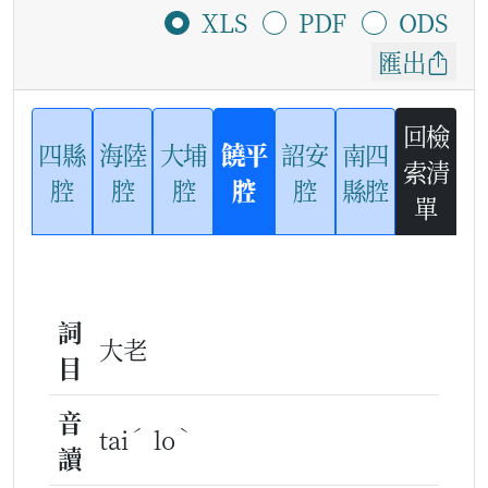
XLS
PDF
ODS
匯出
回檢
四縣
海陸
大埔
饒平
詔安
南四
索清
腔
腔
腔
腔
腔
縣腔
單
詞
大老
目
音
ˊ
ˋ
tai
lo
讀