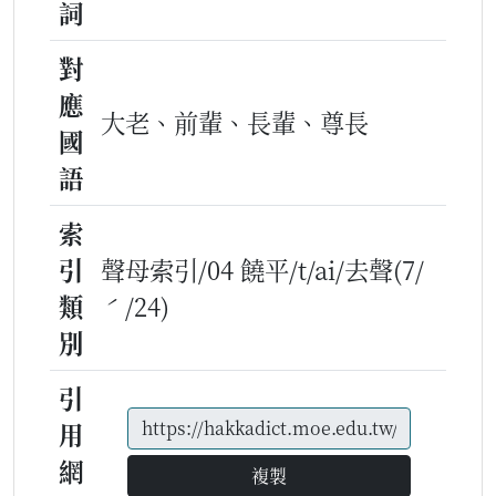
詞
對
應
大老、前輩、長輩、尊長
國
語
索
引
聲母索引/04 饒平/t/ai/去聲(7/
類
ˊ/24)
別
引
用
網
複製