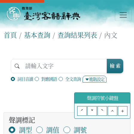
首頁
基本查詢
查詢結果列表
內文
檢 索
詞目音讀
對應國語
全文查詢
進階設定
聲調符號小鍵盤
ˊ
ˇ
ˋ
^
+
聲調標記
調型
調值
調號