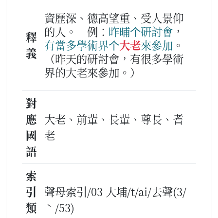
資歷深、德高望重、受人景仰
的人。
例：
昨
晡
个
研
討
會
，
釋
有
當多
學術
界
个
大老
來
參加
。
義
（昨天的研討會，有很多學術
界的大老來參加。）
對
應
大老、前輩、長輩、尊長、耆
國
老
語
索
引
聲母索引/03 大埔/t/ai/去聲(3/
類
ˋ/53)