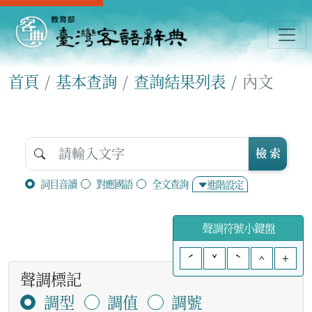
首頁
基本查詢
查詢結果列表
內文
檢 索
詞目音讀
對應國語
全文查詢
進階設定
聲調符號小鍵盤
ˊ
ˇ
ˋ
^
+
聲調標記
調型
調值
調號