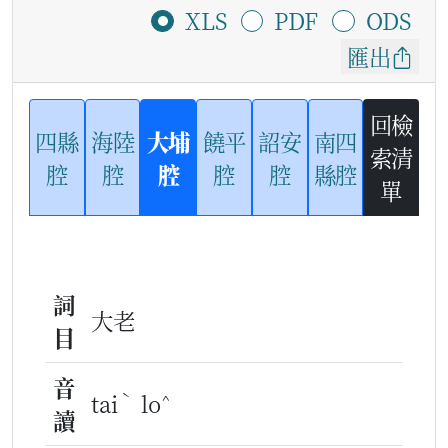
XLS
PDF
ODS
匯出
回檢
四縣
海陸
大埔
饒平
詔安
南四
索清
腔
腔
腔
腔
腔
縣腔
單
詞
大老
目
音
ˋ
^
tai
lo
讀