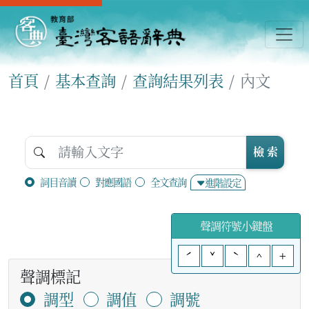
首頁
基本查詢
查詢結果列表
內文
檢 索
詞目音讀
對應國語
全文查詢
進階設定
聲調符號小鍵盤
ˊ
ˇ
ˋ
^
+
聲調標記
調型
調值
調號