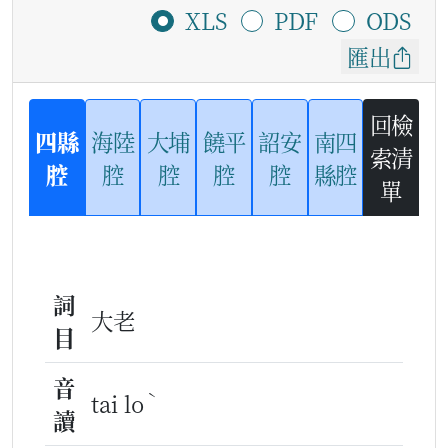
XLS
PDF
ODS
匯出
回檢
四縣
海陸
大埔
饒平
詔安
南四
索清
腔
腔
腔
腔
腔
縣腔
單
詞
大老
目
音
ˋ
tai lo
讀