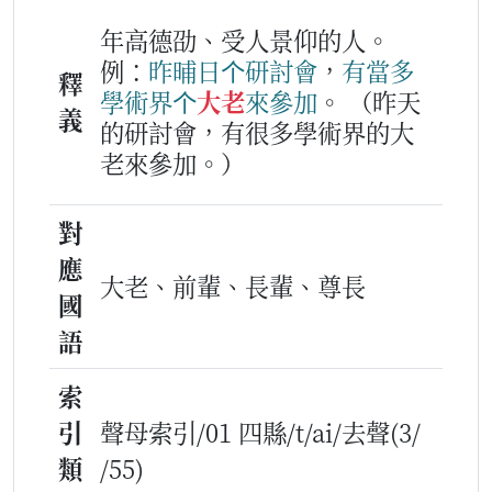
年高德劭、受人景仰的人。
例：
昨晡日
个
研
討
會
，
有
當多
釋
學術
界
个
大老
來
參加
。
（昨天
義
的研討會，有很多學術界的大
老來參加。）
對
應
大老、前輩、長輩、尊長
國
語
索
引
聲母索引/01 四縣/t/ai/去聲(3/
類
/55)