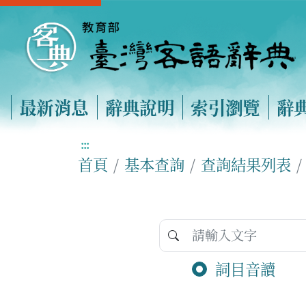
最新消息
辭典說明
索引瀏覽
辭
:::
首頁
基本查詢
查詢結果列表
詞目音讀