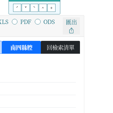
ˊ
ˇ
ˋ
^
+
XLS
PDF
ODS
匯出
南四縣腔
回檢索清單