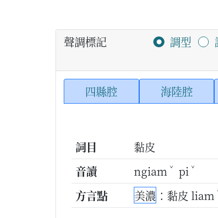
聲調標記
調型
四縣腔
海陸腔
詞目
黏皮
ˇ
ˇ
音讀
ngiam
pi
方言點
美濃
：黏皮 liam