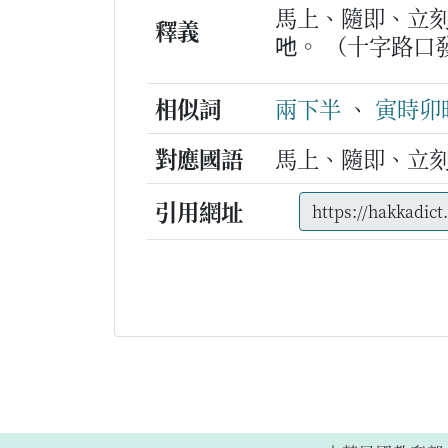
馬上、隨即、立
釋義
吔。
（十字路口
相似詞
兩下半
、
寅時卯
對應國語
馬上、隨即、立
引用網址