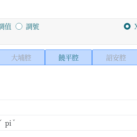
調值
調號
大埔腔
饒平腔
詔安腔
ˇ
ˇ
pi