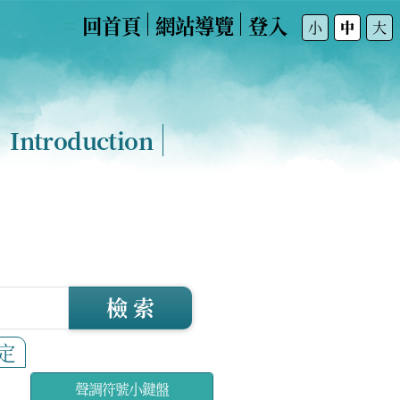
回首頁
網站導覽
登入
:::
小
中
大
Introduction
檢 索
定
聲調符號小鍵盤