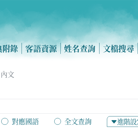
典附錄
客語資源
姓名查詢
文檔搜尋
內文
對應國語
全文查詢
進階設