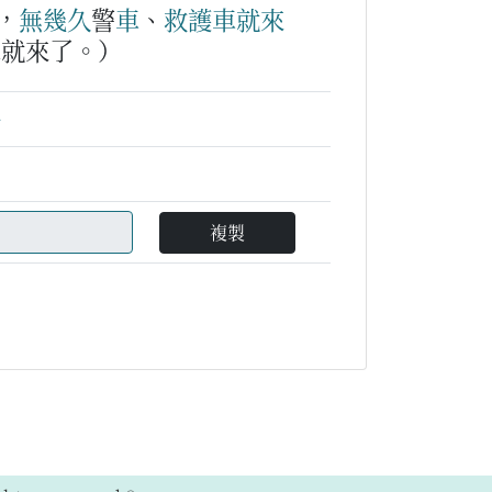
，
無幾久
警
車
、
救護車
就
來
車就來了。）
仔
複製