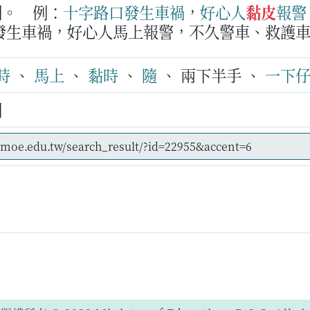
刻。
例：
十字路口
發生
車禍
，
好心
人
黏皮
報警
發生車禍，好心人馬上報警，不久警車、救護
時
、
馬上
、
黏時
、
隨
、 兩下半手 、
一下
刻