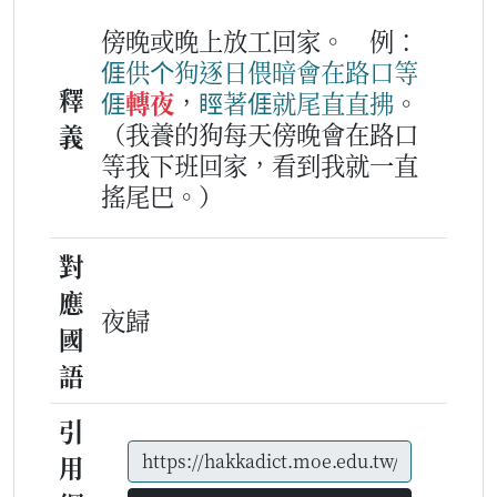
傍晚或晚上放工回家。
例：
𠊎
供
个
狗
逐日
偎暗
會
在
路
口
等
釋
𠊎
轉夜
，
䀴著
𠊎
就
尾直
直
拂
。
（我養的狗每天傍晚會在路口
義
等我下班回家，看到我就一直
搖尾巴。）
對
應
夜歸
國
語
引
用