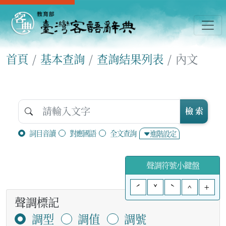
首頁
基本查詢
查詢結果列表
內文
檢 索
詞目音讀
對應國語
全文查詢
進階設定
聲調符號小鍵盤
ˊ
ˇ
ˋ
^
+
聲調標記
調型
調值
調號