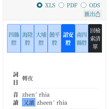
XLS
PDF
ODS
匯出
回檢
四縣
海陸
大埔
饒平
詔安
南四
索清
腔
腔
腔
腔
腔
縣腔
單
詞
轉夜
目
^
音
zhen
rhia
^
讀
又讀
zheen
rhia