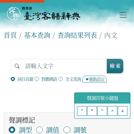
首頁
基本查詢
查詢結果列表
內文
檢 索
詞目音讀
對應國語
全文查詢
進階設定
聲調符號小鍵盤
ˊ
ˇ
ˋ
^
+
聲調標記
調型
調值
調號