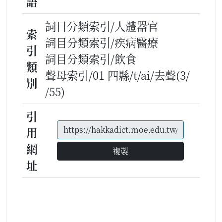
語
詞目分類索引/人體器官
索
詞目分類索引/疾病醫療
引
詞目分類索引/飲食
類
聲母索引/01 四縣/t/ai/去聲(3/
別
/55)
引
用
網
複製
址