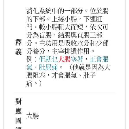
消化系統中的一部分。位於腸
的下部。上接小腸，下連肛
門，較小腸粗大而短，依次可
分為盲腸、結腸與直腸三部
釋
分。主功用是吸收水分和少部
分養分，主宰排遺作用。
義
例：
佢
就
乜
大腸
塞著
，
正會
脹
氣
、
肚屎
痛
。
（他就是因為大
腸阻塞，才會脹氣、肚子
痛。）
對
應
大腸
國