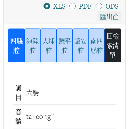
XLS
PDF
ODS
匯出
回檢
四縣
海陸
大埔
饒平
詔安
南四
索清
腔
腔
腔
腔
腔
縣腔
單
詞
大腸
目
音
ˇ
tai cong
讀