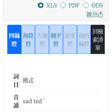
XLS
PDF
ODS
匯出
回檢
四縣
海陸
大埔
饒平
詔安
南四
索清
腔
腔
腔
腔
腔
縣腔
單
詞
蝕忒
目
音
ˋ
sad ted
讀