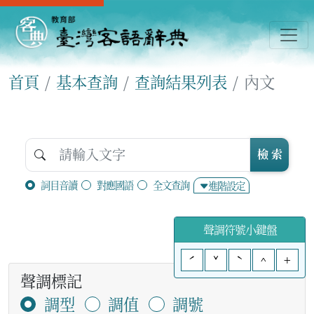
首頁
基本查詢
查詢結果列表
內文
檢 索
詞目音讀
對應國語
全文查詢
進階設定
聲調符號小鍵盤
ˊ
ˇ
ˋ
^
+
聲調標記
調型
調值
調號