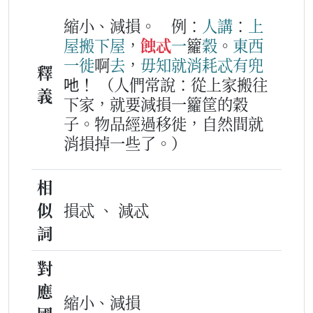
縮小、減損。
例：
人
講
：
上
屋
搬
下屋
，
蝕忒
一
籮
穀
。
東西
一
徙
啊
去
，
毋知
就
消耗
忒
有兜
釋
吔！
（人們常說：從上家搬往
義
下家，就要減損一籮筐的穀
子。物品經過移徙，自然間就
消損掉一些了。）
相
似
損忒 、 減忒
詞
對
應
縮小、減損