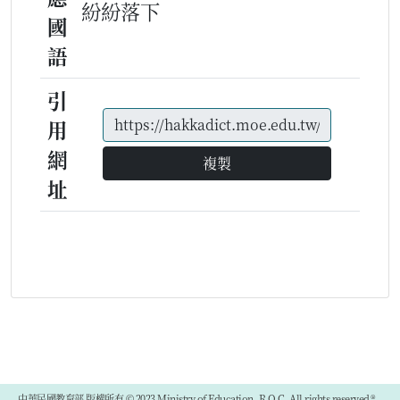
紛紛落下
國
語
引
用
網
複製
址
中華民國教育部 版權所有 © 2023 Ministry of Education, R.O.C. All rights reserved.®