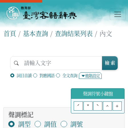
首頁
基本查詢
查詢結果列表
內文
檢 索
詞目音讀
對應國語
全文查詢
進階設定
聲調符號小鍵盤
ˊ
ˇ
ˋ
^
+
聲調標記
調型
調值
調號