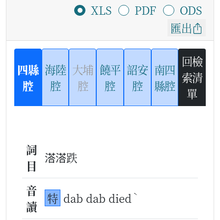
XLS
PDF
ODS
匯出
回檢
四縣
海陸
大埔
饒平
詔安
南四
索清
腔
腔
腔
腔
腔
縣腔
單
詞
溚溚跌
目
音
ˋ
特
dab dab died
讀