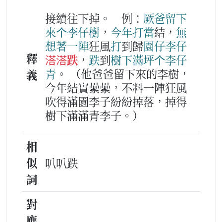
接續往下掉。
例：
厥
爸
留
下
來
个
李仔
樹
，
今年
打
當
結，
無
想著
一
陣
狂風
打
到歸
園
仔
李仔
釋
溚溚跌
，
跌
到
樹下
滿坪
个
李仔
青
。
（他爸爸留下來的李樹，
義
今年結實纍纍，不料一陣狂風
吹得滿園李子紛紛掉落，掉得
樹下滿滿青李子。）
相
似
叭叭跌
詞
對
應