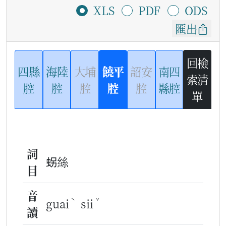
XLS
PDF
ODS
匯出
回檢
四縣
海陸
大埔
饒平
詔安
南四
索清
腔
腔
腔
腔
腔
縣腔
單
詞
𧊅絲
目
音
ˋ
ˇ
guai
sii
讀