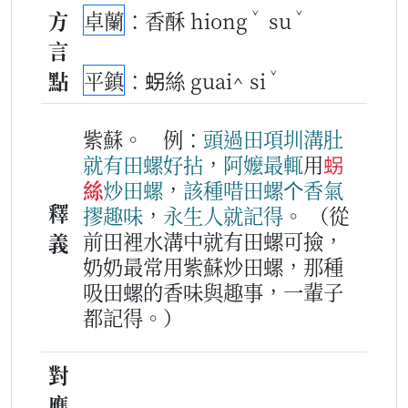
ˇ
ˇ
方
卓蘭
：香酥 hiong
su
言
ˇ
點
平鎮
：𧊅絲 guai^ si
紫蘇。
例：
頭過
田項
圳溝肚
就有
田螺
好
拈
，
阿嬤
最
輒
用
𧊅
絲
炒
田螺
，
該種
唶
田螺
个
香氣
釋
摎
趣味
，
永
生
人
就
記得
。
（從
前田裡水溝中就有田螺可撿，
義
奶奶最常用紫蘇炒田螺，那種
吸田螺的香味與趣事，一輩子
都記得。）
對
應