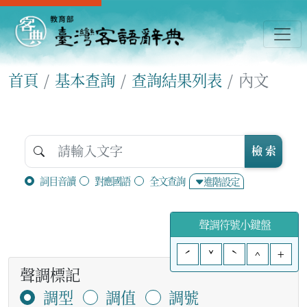
首頁
基本查詢
查詢結果列表
內文
檢 索
詞目音讀
對應國語
全文查詢
進階設定
聲調符號小鍵盤
ˊ
ˇ
ˋ
^
+
聲調標記
調型
調值
調號