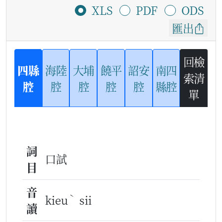
XLS
PDF
ODS
匯出
回檢
四縣
海陸
大埔
饒平
詔安
南四
索清
腔
腔
腔
腔
腔
縣腔
單
詞
口試
目
音
ˋ
kieu
sii
讀