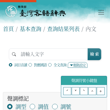
首頁
基本查詢
查詢結果列表
內文
檢 索
詞目音讀
對應國語
全文查詢
進階設定
聲調符號小鍵盤
ˊ
ˇ
ˋ
^
+
聲調標記
調型
調值
調號