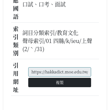
應
口試、口考、面試
國
語
索
詞目分類索引/教育文化
引
聲母索引/01 四縣/k/ieu/上聲
類
(2/ˋ/31)
別
引
用
網
複製
址