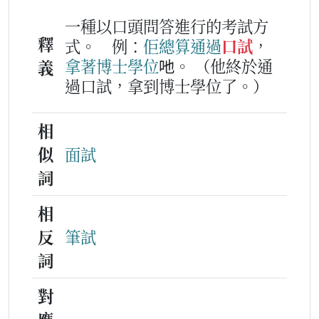
一種以口頭問答進行的考試方
釋
式。
例：
佢
總算
通過
口試
，
拿
著
博士
學位
吔。
（他終於通
義
過口試，拿到博士學位了。）
相
似
面試
詞
相
反
筆試
詞
對