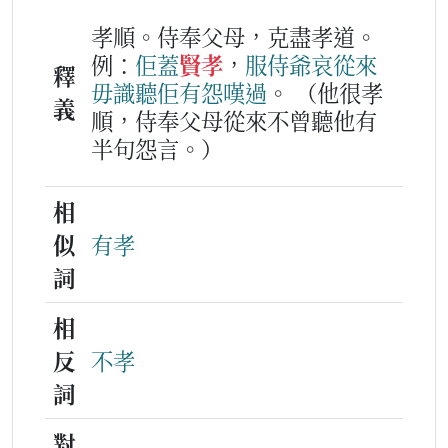
孝順。侍奉父母，克盡孝道。
例：
佢
蓋
賢孝
，
服侍
爺哀
從來
釋
毋識
聽
佢
有
怨嘆
過
。
（他很孝
義
順，侍奉父母從來不曾聽他有
半句怨言。）
相
似
有孝
詞
相
反
不孝
詞
對