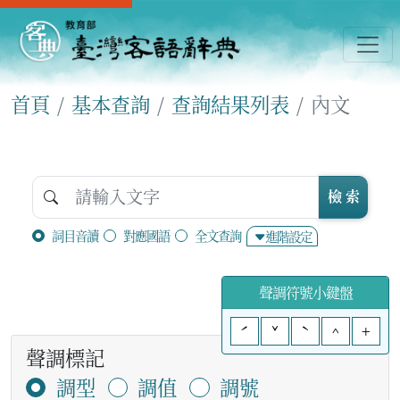
首頁
基本查詢
查詢結果列表
內文
檢 索
詞目音讀
對應國語
全文查詢
進階設定
聲調符號小鍵盤
ˊ
ˇ
ˋ
^
+
聲調標記
調型
調值
調號