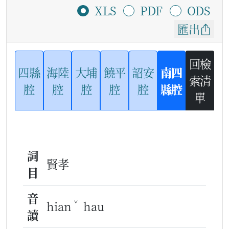
XLS
PDF
ODS
匯出
回檢
四縣
海陸
大埔
饒平
詔安
南四
索清
腔
腔
腔
腔
腔
縣腔
單
詞
賢孝
目
音
ˇ
hian
hau
讀