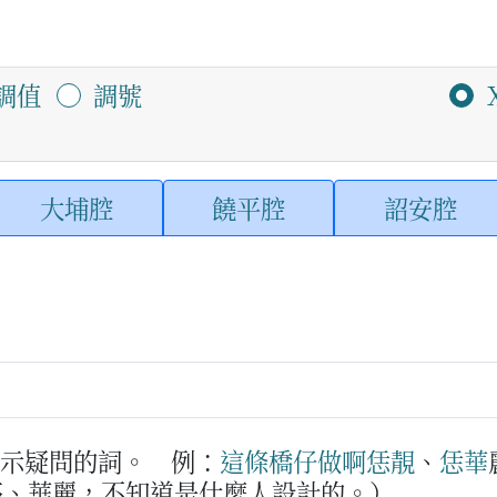
調值
調號
大埔腔
饒平腔
詔安腔
表示疑問的詞。
例：
這
條
橋
仔
做
啊恁
靚
、
恁
華
亮、華麗，不知道是什麼人設計的。）