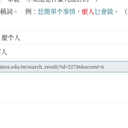
指稱詞。
例：
恁
簡單
个
事情
，
麼人
乜
會
做
。
（
 麼个人
何人