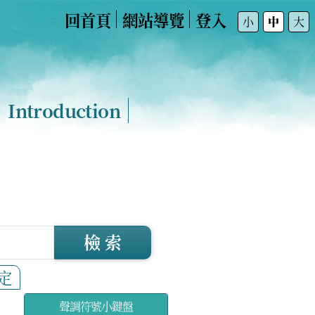
回首頁
網站導覽
登入
:::
小
中
大
Introduction
檢 索
定
聲調符號小鍵盤