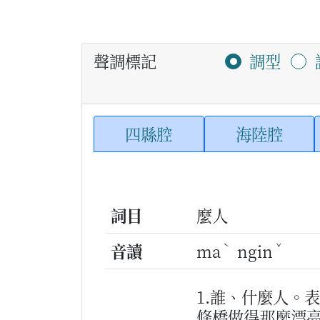
聲調標記
調型
四縣腔
海陸腔
詞目
麼人
ˋ
ˇ
音讀
ma
ngin
1.誰、什麼人。
條橋做得那麼漂