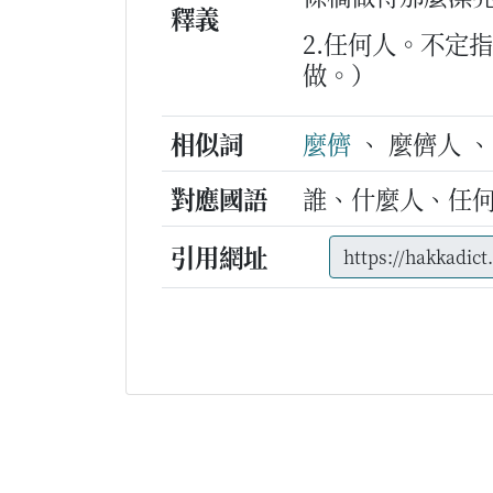
釋義
2.任何人。不定
做。）
相似詞
麼儕
、 麼儕人 、
對應國語
誰、什麼人、任
引用網址