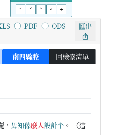
ˊ
ˇ
ˋ
^
+
XLS
PDF
ODS
匯出
南四縣腔
回檢索清單
麗，
毋知
係
麼人
設計
个
。
（這