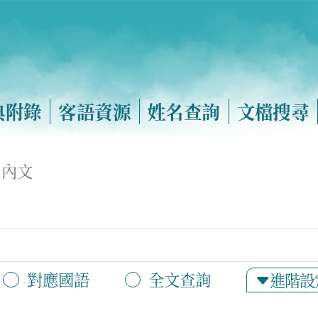
典附錄
客語資源
姓名查詢
文檔搜尋
內文
對應國語
全文查詢
進階設