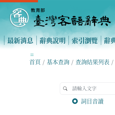
最新消息
辭典說明
索引瀏覽
辭
:::
首頁
基本查詢
查詢結果列表
詞目音讀