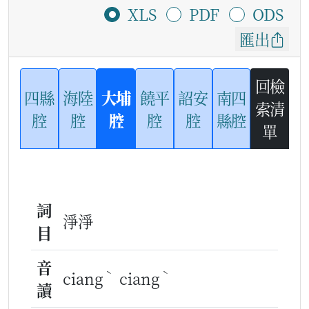
XLS
PDF
ODS
匯出
回檢
四縣
海陸
大埔
饒平
詔安
南四
索清
腔
腔
腔
腔
腔
縣腔
單
詞
淨淨
目
音
ˋ
ˋ
ciang
ciang
讀