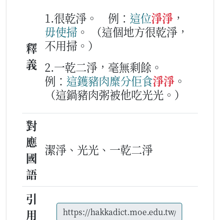
1.很乾淨。
例：
這位
淨淨
，
毋使
掃
。
（這個地方很乾淨，
不用掃。）
釋
義
2.一乾二淨，毫無剩餘。
例：
這
鑊
豬肉
糜
分
佢
食
淨淨
。
（這鍋豬肉粥被他吃光光。）
對
應
潔淨、光光、一乾二淨
國
語
引
用