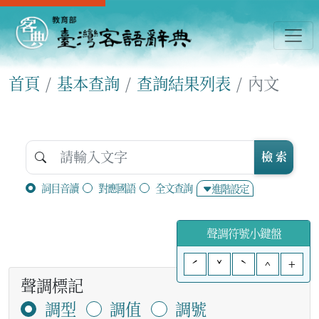
首頁
基本查詢
查詢結果列表
內文
檢 索
詞目音讀
對應國語
全文查詢
進階設定
聲調符號小鍵盤
ˊ
ˇ
ˋ
^
+
聲調標記
調型
調值
調號