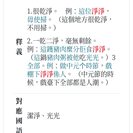
1.很乾淨。
例：
這位
淨淨
，
毋使
掃
。
（這個地方很乾淨，
不用掃。）
2.一乾二淨，毫無剩餘。
釋
例：
這
鑊
豬肉
糜
分
佢
食
淨淨
。
義
（
這
鍋
豬肉
粥
被
他
吃
光光
。）3
全部
。
例
：
做
中
元
个
時節
，
戲
棚
下
淨淨
係
人
。
（中元節的時
候，戲臺下全部都是人潮。）
對
應
潔淨、光光
國
語