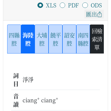
XLS
PDF
ODS
匯出
回檢
四縣
海陸
大埔
饒平
詔安
南四
索清
腔
腔
腔
腔
腔
縣腔
單
詞
淨淨
目
音
+
+
ciang
ciang
讀