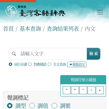
首頁
基本查詢
查詢結果列表
內文
檢 索
詞目音讀
對應國語
全文查詢
進階設定
聲調符號小鍵盤
ˊ
ˇ
ˋ
^
+
聲調標記
調型
調值
調號