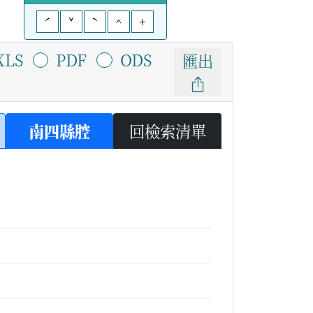
ˊ
ˇ
ˋ
^
+
XLS
PDF
ODS
匯出
南四縣腔
回檢索清單