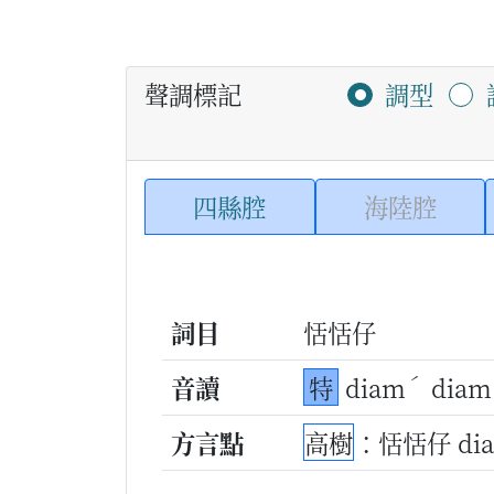
聲調標記
調型
四縣腔
海陸腔
詞目
恬恬仔
ˊ
音讀
特
diam
diam
方言點
高樹
：恬恬仔 di