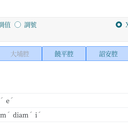
調值
調號
大埔腔
饒平腔
詔安腔
ˊ
ˊ
e
ˊ
ˊ
ˊ
am
diam
i