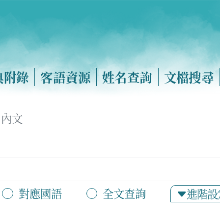
典附錄
客語資源
姓名查詢
文檔搜尋
內文
對應國語
全文查詢
進階設