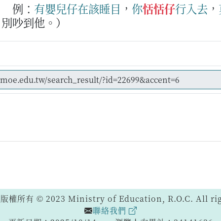
。
例：
有
嬰兒仔
在該
睡目
，
你
恬恬仔
行入去
，
，別吵到他。）
 © 2023 Ministry of Education, R.O.C. All righ
聯絡我們