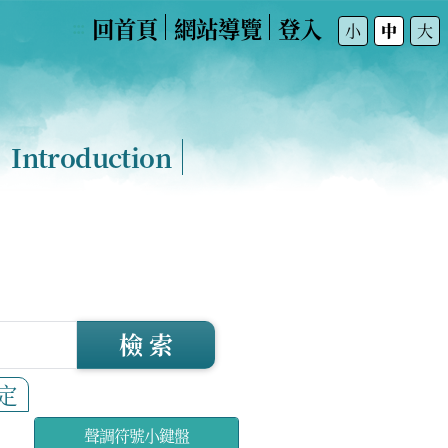
回首頁
網站導覽
登入
:::
小
中
大
Introduction
檢 索
定
聲調符號小鍵盤