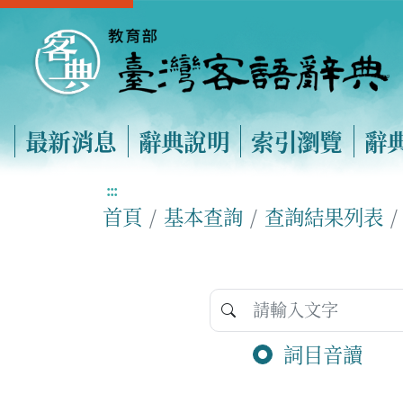
最新消息
辭典說明
索引瀏覽
辭
:::
首頁
基本查詢
查詢結果列表
詞目音讀