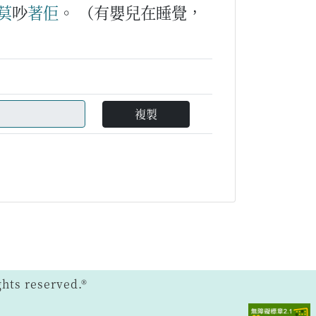
莫
吵
著
佢
。
（有嬰兒在睡覺，
複製
ts reserved.®