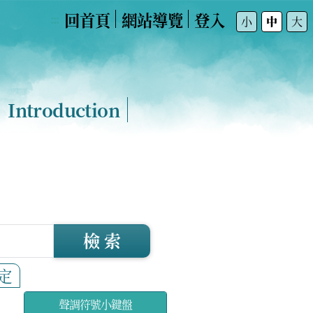
回首頁
網站導覽
登入
:::
小
中
大
Introduction
檢 索
定
聲調符號小鍵盤