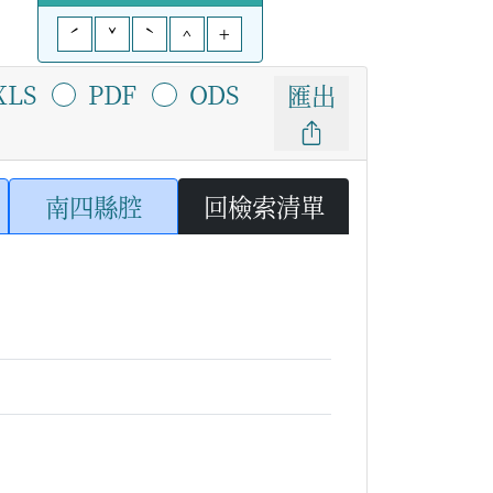
ˊ
ˇ
ˋ
^
+
XLS
PDF
ODS
匯出
南四縣腔
回檢索清單