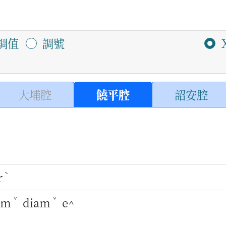
調值
調號
大埔腔
饒平腔
詔安腔
ˋ
r
ˇ
ˇ
am
diam
e^