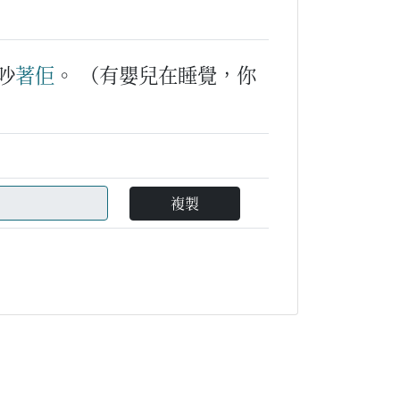
吵
著
佢
。
（有嬰兒在睡覺，你
複製