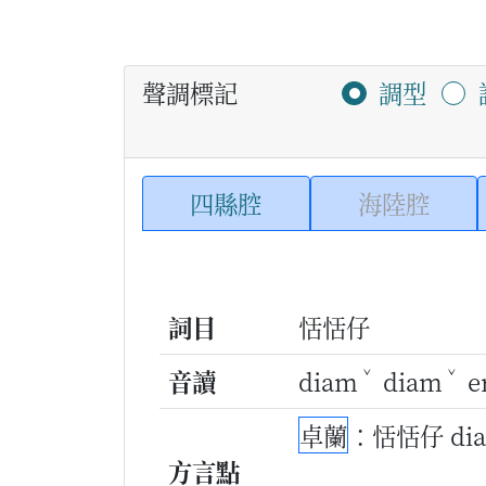
聲調標記
調型
四縣腔
海陸腔
詞目
恬恬仔
ˇ
ˇ
音讀
diam
diam
e
卓蘭
：恬恬仔 di
方言點