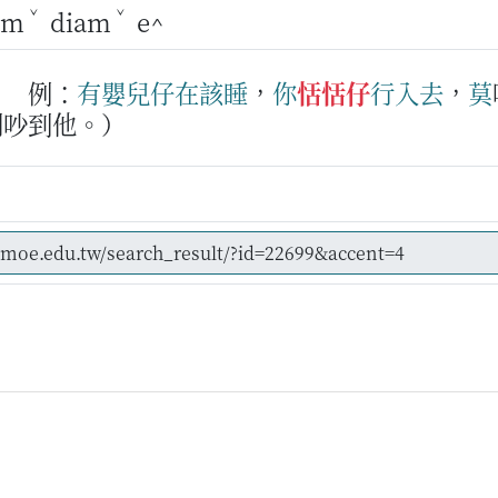
ˇ
ˇ
am
diam
e^
。
例：
有
嬰兒仔
在該
睡
，
你
恬恬仔
行入去
，
莫
別吵到他。）