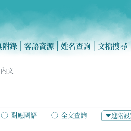
典附錄
客語資源
姓名查詢
文檔搜尋
內文
對應國語
全文查詢
進階設