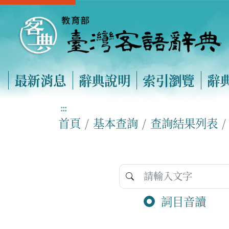
最新消息
辭典說明
索引瀏覽
辭
:::
首頁
基本查詢
查詢結果列表
詞目音讀