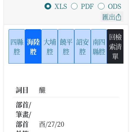
XLS
PDF
ODS
匯出
回檢
四縣
海陸
大埔
饒平
詔安
南四
索清
腔
腔
腔
腔
腔
縣腔
單
詞目
釅
部首/
筆畫/
部首
酉/27/20