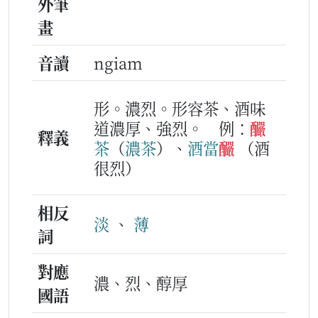
外筆
畫
音讀
ngiam
形。濃烈。形容茶、酒味
道濃厚、強烈。
例：
釅
釋義
茶
（
濃
茶
）、
酒
當
釅
（酒
很烈）
相反
淡
、
薄
詞
對應
濃、烈、醇厚
國語