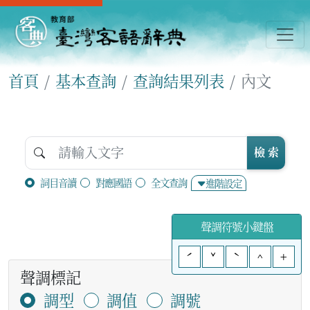
首頁
基本查詢
查詢結果列表
內文
檢 索
詞目音讀
對應國語
全文查詢
進階設定
聲調符號小鍵盤
ˊ
ˇ
ˋ
^
+
聲調標記
調型
調值
調號