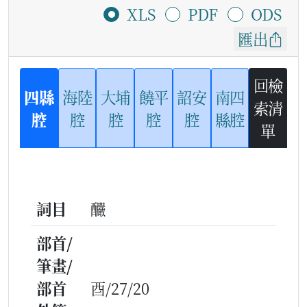
XLS
PDF
ODS
匯出
回檢
四縣
海陸
大埔
饒平
詔安
南四
索清
腔
腔
腔
腔
腔
縣腔
單
詞目
釅
部首/
筆畫/
部首
酉/27/20