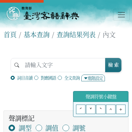
首頁
基本查詢
查詢結果列表
內文
檢 索
詞目音讀
對應國語
全文查詢
進階設定
聲調符號小鍵盤
ˊ
ˇ
ˋ
^
+
聲調標記
調型
調值
調號