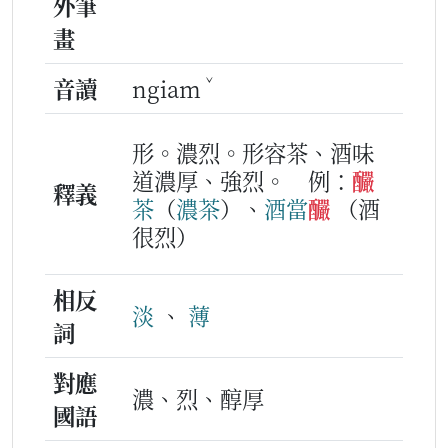
外筆
畫
ˇ
音讀
ngiam
形。濃烈。形容茶、酒味
道濃厚、強烈。
例：
釅
釋義
茶
（
濃
茶
）、
酒
當
釅
（酒
很烈）
相反
淡
、
薄
詞
對應
濃、烈、醇厚
國語