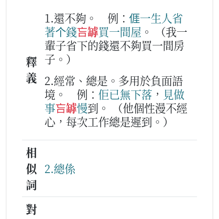
1.還不夠。
例：
𠊎
一生人
省
著
个
錢
吂罅
買
一
間
屋
。
（我一
輩子省下的錢還不夠買一間房
子。）
釋
義
2.經常、總是。多用於負面語
境。
例：
佢
已
無下落
，
見
做
事
吂罅
慢
到。
（他個性漫不經
心，每次工作總是遲到。）
相
似
2.總係
詞
對