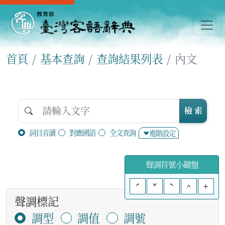
首頁
基本查詢
查詢結果列表
內文
檢 索
詞目音讀
對應國語
全文查詢
進階設定
聲調符號小鍵盤
ˊ
ˇ
ˋ
^
+
聲調標記
調型
調值
調號