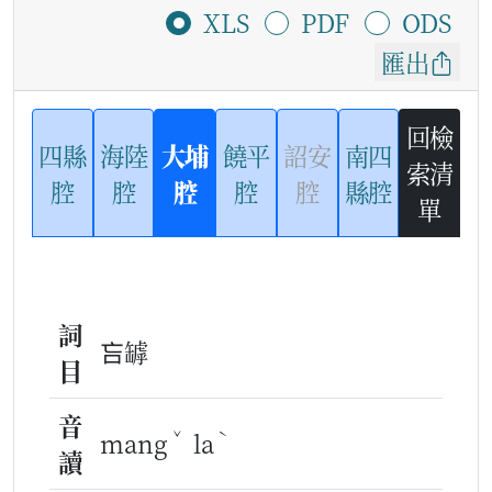
XLS
PDF
ODS
匯出
回檢
四縣
海陸
大埔
饒平
詔安
南四
索清
腔
腔
腔
腔
腔
縣腔
單
詞
吂罅
目
音
ˇ
ˋ
mang
la
讀