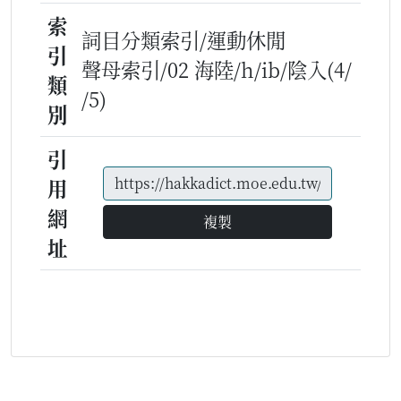
索
詞目分類索引/運動休閒
引
聲母索引/02 海陸/h/ib/陰入(4/
類
/5)
別
引
用
網
複製
址