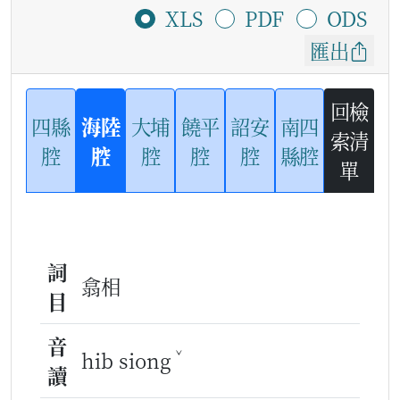
XLS
PDF
ODS
匯出
回檢
四縣
海陸
大埔
饒平
詔安
南四
索清
腔
腔
腔
腔
腔
縣腔
單
詞
翕相
目
音
ˇ
hib siong
讀