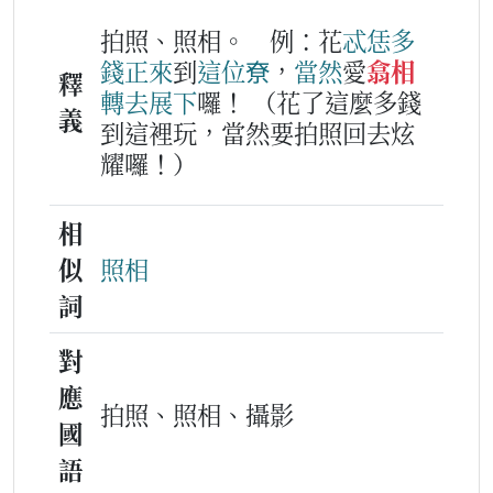
拍照、照相。
例：花
忒
恁
多
錢
正來
到
這位
尞
，
當然
愛
翕相
釋
轉去
展
下
囉！
（花了這麼多錢
義
到這裡玩，當然要拍照回去炫
耀囉！）
相
似
照相
詞
對
應
拍照、照相、攝影
國
語