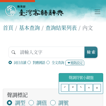
首頁
基本查詢
查詢結果列表
內文
檢 索
詞目音讀
對應國語
全文查詢
進階設定
聲調符號小鍵盤
ˊ
ˇ
ˋ
^
+
聲調標記
調型
調值
調號