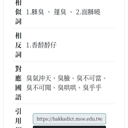
相
似
1.肨臭 、 蓬臭 、 2.面肨曉
詞
相
反
1.香馞馞仔
詞
對
應
臭氣沖天、臭臉、臭不可當、
國
臭不可聞、臭哄哄、臭乎乎
語
引
用