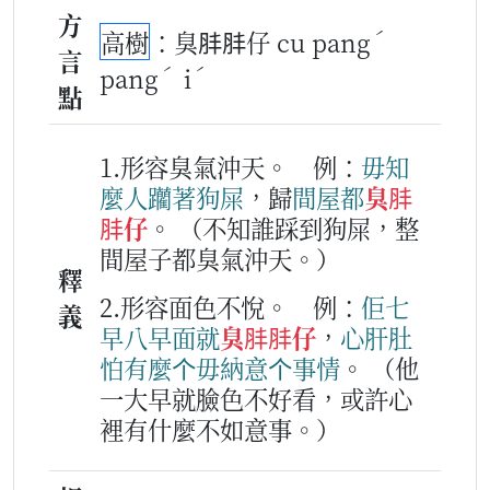
方
ˊ
高樹
：臭肨肨仔 cu pang
言
ˊ
ˊ
pang
i
點
1.形容臭氣沖天。
例：
毋知
麼人
躪
著
狗屎
，歸
間
屋
都
臭肨
肨仔
。
（不知誰踩到狗屎，整
間屋子都臭氣沖天。）
釋
2.形容面色不悅。
例：
佢
七
義
早八早
面
就
臭肨肨仔
，
心肝肚
怕
有
麼个
毋
納意
个
事情
。
（他
一大早就臉色不好看，或許心
裡有什麼不如意事。）