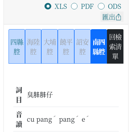
XLS
PDF
ODS
匯出
回檢
四縣
海陸
大埔
饒平
詔安
南四
索清
腔
腔
腔
腔
腔
縣腔
單
詞
臭肨肨仔
目
音
ˊ
ˊ
ˊ
cu pang
pang
e
讀