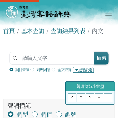
首頁
基本查詢
查詢結果列表
內文
檢 索
詞目音讀
對應國語
全文查詢
進階設定
聲調符號小鍵盤
ˊ
ˇ
ˋ
^
+
聲調標記
調型
調值
調號