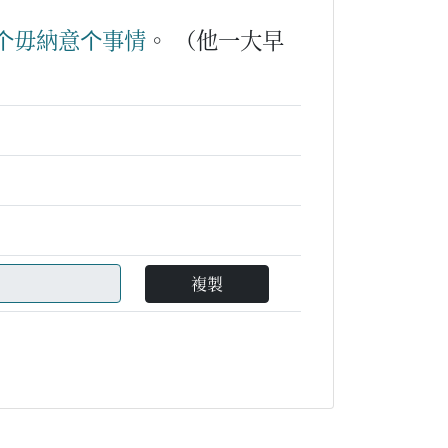
个
毋
納意
个
事情
。
（他一大早
複製