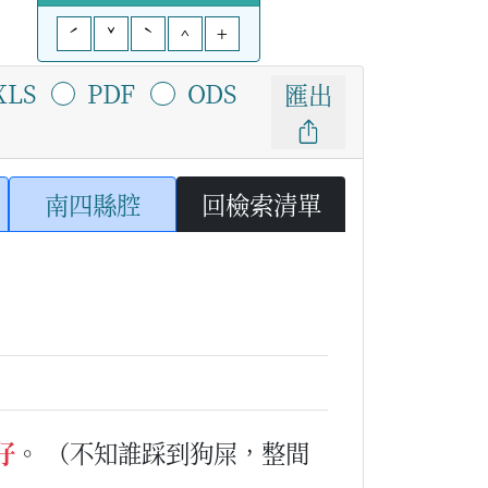
ˊ
ˇ
ˋ
^
+
XLS
PDF
ODS
匯出
南四縣腔
回檢索清單
仔
。
（不知誰踩到狗屎，整間