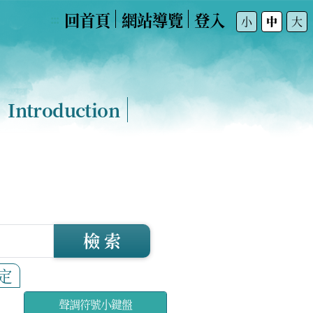
回首頁
網站導覽
登入
:::
小
中
大
Introduction
檢 索
定
聲調符號小鍵盤