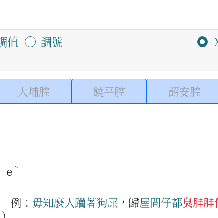
調值
調號
大埔腔
饒平腔
詔安腔
ˊ
ˋ
e
例：
毋知
麼人
躪
著
狗屎
，歸
屋間
仔
都
臭肨肨
。）