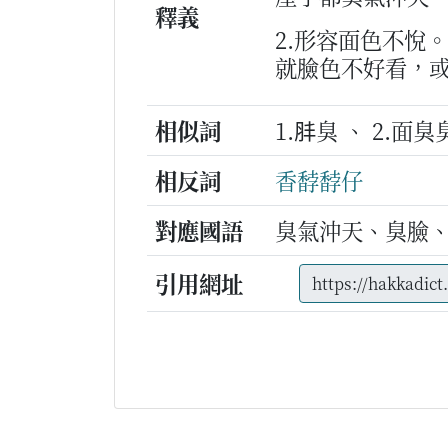
釋義
2.形容面色不悅。
就臉色不好看，
相似詞
1.肨臭 、 2.面
相反詞
香馞馞仔
對應國語
臭氣沖天、臭臉
引用網址