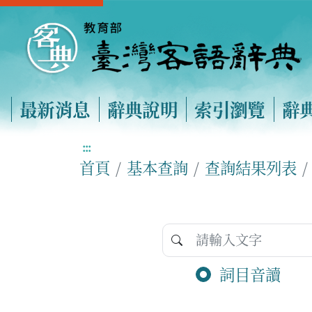
最新消息
辭典說明
索引瀏覽
辭
:::
首頁
基本查詢
查詢結果列表
詞目音讀