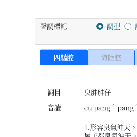
聲調標記
調型
四縣腔
海陸腔
詞目
臭肨肨仔
ˊ
音讀
cu pang
pang
1.形容臭氣沖天。
屋子都臭氣沖天