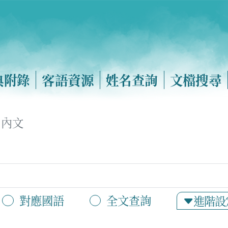
典附錄
客語資源
姓名查詢
文檔搜尋
內文
對應國語
全文查詢
進階設