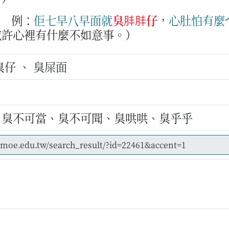
例：
佢
七早八早
面
就
臭肨肨仔
，
心肚
怕
有
麼
或許心裡有什麼不如意事。）
臭臭仔 、 臭屎面
、臭不可當、臭不可聞、臭哄哄、臭乎乎