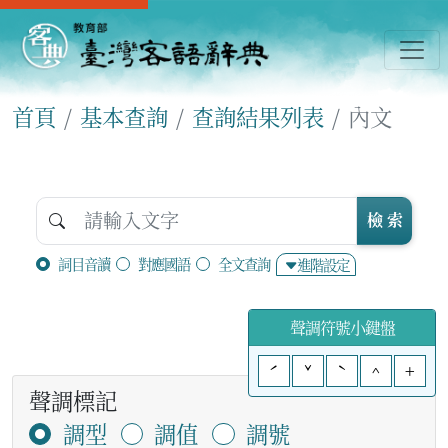
首頁
基本查詢
查詢結果列表
內文
檢 索
詞目音讀
對應國語
全文查詢
進階設定
聲調符號小鍵盤
ˊ
ˇ
ˋ
^
+
聲調標記
調型
調值
調號