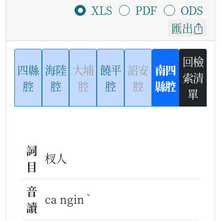
XLS
PDF
ODS
匯出
回檢
四縣
海陸
大埔
饒平
詔安
南四
索清
腔
腔
腔
腔
腔
縣腔
單
詞
杈人
目
音
ˇ
ca ngin
讀