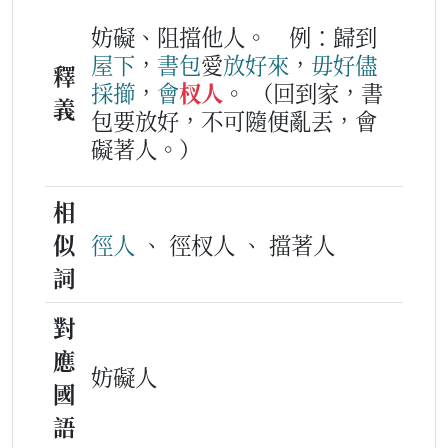
妨礙、阻擋他人。
例：歸到
屋下
，
書包
愛
放
好
來
，
毋好
儘
釋
採
擳
，
會
杈人
。
（回到家，書
義
包要放好，不可隨便亂丟，會
礙著人。）
相
似
徑人
、 徑杈人 、 擋著人
詞
對
應
妨礙人
國
語