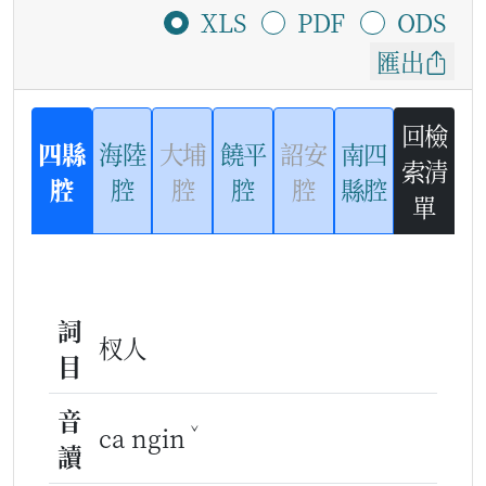
XLS
PDF
ODS
匯出
回檢
四縣
海陸
大埔
饒平
詔安
南四
索清
腔
腔
腔
腔
腔
縣腔
單
詞
杈人
目
音
ˇ
ca ngin
讀