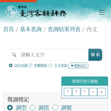
首頁
基本查詢
查詢結果列表
內文
檢 索
詞目音讀
對應國語
全文查詢
進階設定
聲調符號小鍵盤
ˊ
ˇ
ˋ
^
+
聲調標記
調型
調值
調號