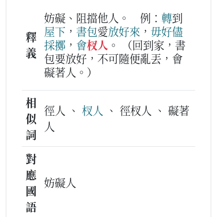
妨礙、阻擋他人。
例：
轉
到
屋下
，
書包
愛
放
好
來
，
毋好
儘
釋
採
擲
，
會
杈人
。
（回到家，書
義
包要放好，不可隨便亂丟，會
礙著人。）
相
徑人 、
杈人
、 徑杈人 、 礙著
似
人
詞
對
應
妨礙人
國
語