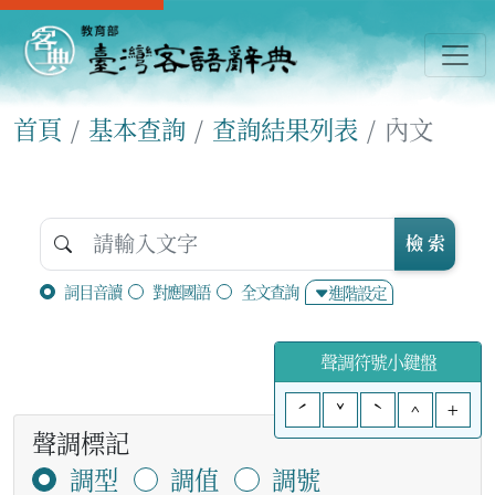
首頁
基本查詢
查詢結果列表
內文
檢 索
詞目音讀
對應國語
全文查詢
進階設定
聲調符號小鍵盤
ˊ
ˇ
ˋ
^
+
聲調標記
調型
調值
調號