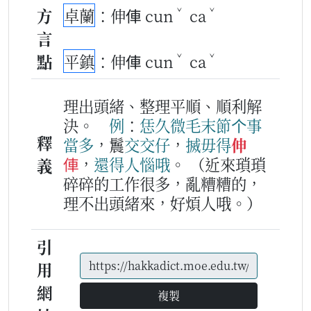
ˇ
ˇ
方
卓蘭
：伸俥 cun
ca
言
ˇ
ˇ
點
平鎮
：伸俥 cun
ca
理出頭緒、整理平順、順利解
決。
例
：
恁久
微毛末節
个
事
釋
當多
，鬞
交
交
仔
，
搣
毋得
伸
俥
，
還
得人惱
哦
。
（近來瑣瑣
義
碎碎的工作很多，亂糟糟的，
理不出頭緒來，好煩人哦。）
引
用
網
複製