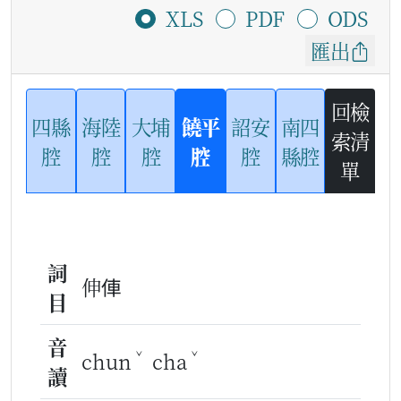
XLS
PDF
ODS
匯出
回檢
四縣
海陸
大埔
饒平
詔安
南四
索清
腔
腔
腔
腔
腔
縣腔
單
詞
伸俥
目
音
ˇ
ˇ
chun
cha
讀