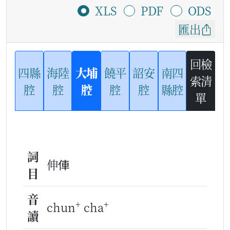
XLS
PDF
ODS
匯出
回檢
四縣
海陸
大埔
饒平
詔安
南四
索清
腔
腔
腔
腔
腔
縣腔
單
詞
伸俥
目
音
+
+
chun
cha
讀