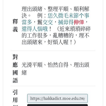
理出頭緒、整理平順、順利解
決。
例：
恁久
微毛末節
个
事
釋
當多
，鬞
交
交
，
搣
毋得
伸俥
，
還
得人惱
哦
！
（近來瑣瑣碎碎
義
的工作很多，亂糟糟的，理不
出頭緒來，好煩人喔！）
對
應
光滑平順、怡然自得、理出頭
國
緒
語
引
用