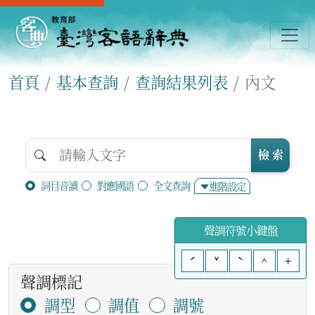
首頁
基本查詢
查詢結果列表
內文
檢 索
詞目音讀
對應國語
全文查詢
進階設定
聲調符號小鍵盤
ˊ
ˇ
ˋ
^
+
聲調標記
調型
調值
調號