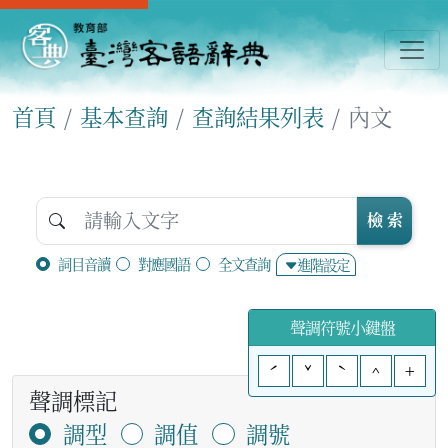
首頁
基本查詢
查詢結果列表
內文
檢 索
詞目音讀
對應國語
全文查詢
進階設定
聲調符號小鍵盤
ˊ
ˇ
ˋ
^
+
聲調標記
調型
調值
調號