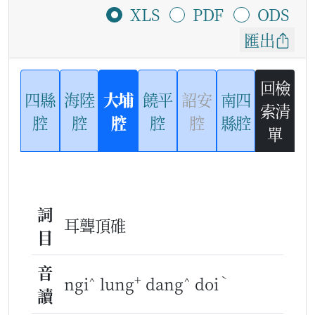
XLS
PDF
ODS
匯出
回檢
四縣
海陸
大埔
饒平
詔安
南四
索清
腔
腔
腔
腔
腔
縣腔
單
詞
耳聾頂碓
目
音
^
+
^
ˋ
ngi
lung
dang
doi
讀