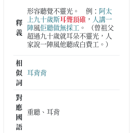
形容聽覺不靈光。
例：
阿太
上
九
十
歲
斯
耳聾頂碓
，
人
講
一
釋
陣
風
佢
聽
做
無採工
。
（曾祖父
義
超過九十歲就耳朵不靈光，人
家說一陣風他聽成白費工。）
相
似
耳背背
詞
對
應
重聽、耳背
國
語