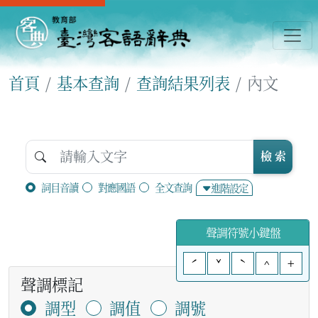
首頁
基本查詢
查詢結果列表
內文
檢 索
詞目音讀
對應國語
全文查詢
進階設定
聲調符號小鍵盤
ˊ
ˇ
ˋ
^
+
聲調標記
調型
調值
調號