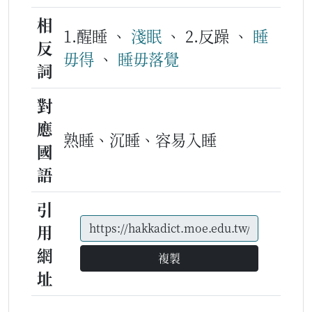
相
1.醒睡 、
淺眠
、 2.反躁 、
睡
反
毋得
、
睡毋落覺
詞
對
應
熟睡、沉睡、容易入睡
國
語
引
用
網
複製
址