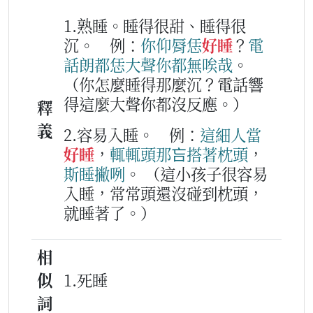
1.熟睡。睡得很甜、睡得很
沉。
例：
你
仰脣
恁
好睡
？
電
話
朗
都
恁
大聲
你
都
無唉哉
。
（你怎麼睡得那麼沉？電話響
得這麼大聲你都沒反應。）
釋
義
2.容易入睡。
例：
這
細人
當
好睡
，
輒輒
頭那
吂
搭
著
枕頭
，
斯
睡撇
咧
。
（這小孩子很容易
入睡，常常頭還沒碰到枕頭，
就睡著了。）
相
似
1.死睡
詞