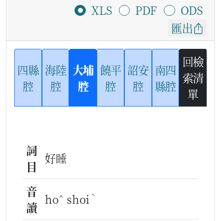
XLS
PDF
ODS
匯出
回檢
四縣
海陸
大埔
饒平
詔安
南四
索清
腔
腔
腔
腔
腔
縣腔
單
詞
好睡
目
音
^
ˋ
ho
shoi
讀