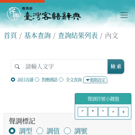
首頁
基本查詢
查詢結果列表
內文
檢 索
詞目音讀
對應國語
全文查詢
進階設定
聲調符號小鍵盤
ˊ
ˇ
ˋ
^
+
聲調標記
調型
調值
調號