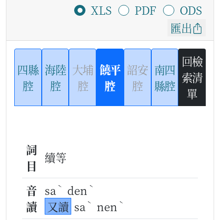
XLS
PDF
ODS
匯出
回檢
四縣
海陸
大埔
饒平
詔安
南四
索清
腔
腔
腔
腔
腔
縣腔
單
詞
續等
目
ˋ
ˋ
音
sa
den
ˋ
ˋ
讀
又讀
sa
nen