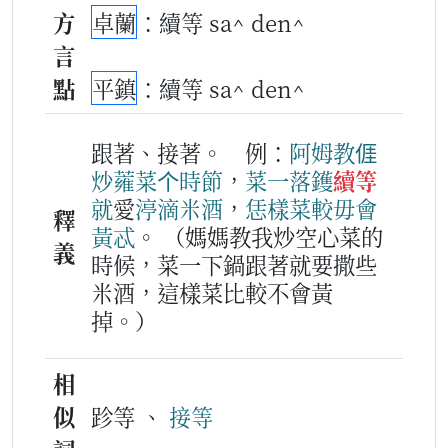
方
卓蘭
：續等 sa^ den^
言
點
平鎮
：續等 sa^ den^
跟著、接著。
例：
阿姆
教
𠊎
炒
蕹菜
个
時節
，
菜
一
落鑊
續等
就
愛
渟
滴
米酒
，
恁樣
菜
較
毋會
釋
黃
忒
。
（媽媽教我炒空心菜的
義
時候，菜一下鍋跟著就要撒些
米酒，這樣菜比較不會黃
掉。）
相
似
跈等 、
接等