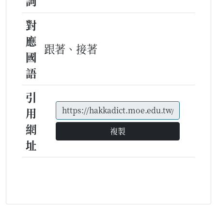
詞
對
應
跟著、接著
國
語
引
用
網
複製
址