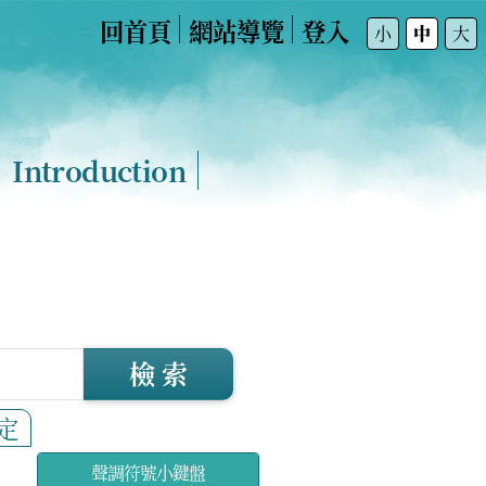
回首頁
網站導覽
登入
:::
小
中
大
Introduction
檢 索
定
聲調符號小鍵盤