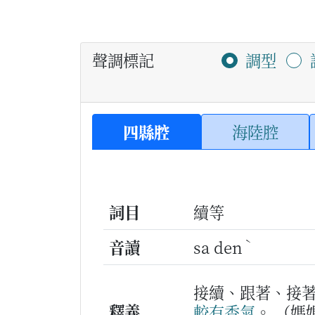
聲調標記
調型
四縣腔
海陸腔
詞目
續等
ˋ
音讀
sa den
接續、跟著、接
釋義
較
有
香氣
。
（媽