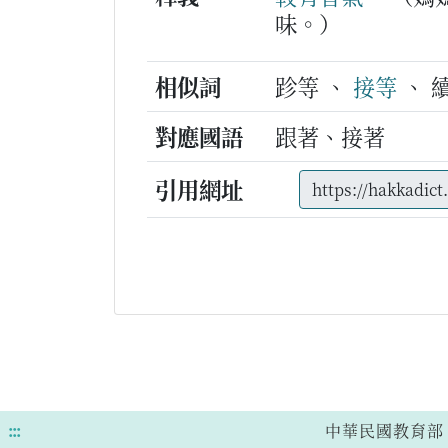
味。）
相似詞
跈等 、
接等
、 
對應國語
跟著、接著
引用網址
:::
中華民國教育部 版權所有