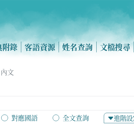
典附錄
客語資源
姓名查詢
文檔搜尋
內文
對應國語
全文查詢
進階設