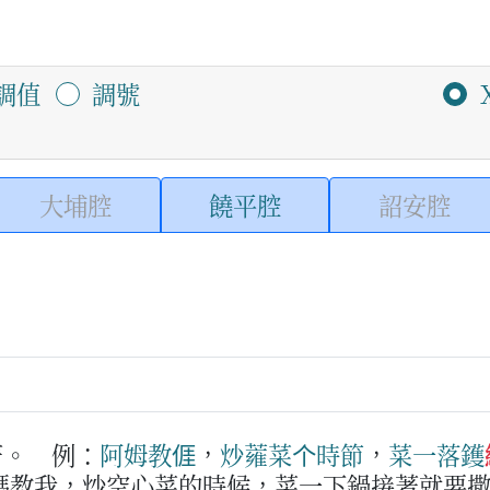
調值
調號
大埔腔
饒平腔
詔安腔
著。
例：
阿姆
教
𠊎
，
炒
蕹菜
个
時節
，
菜
一
落鑊
媽教我，炒空心菜的時候，菜一下鍋接著就要