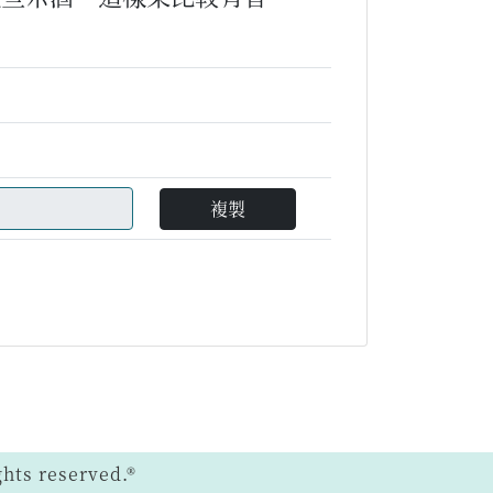
複製
ts reserved.®