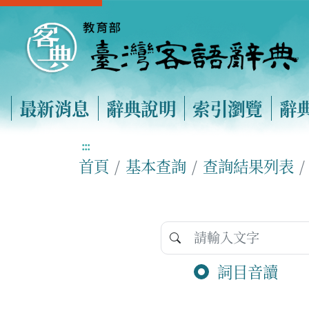
最新消息
辭典說明
索引瀏覽
辭
:::
首頁
基本查詢
查詢結果列表
詞目音讀