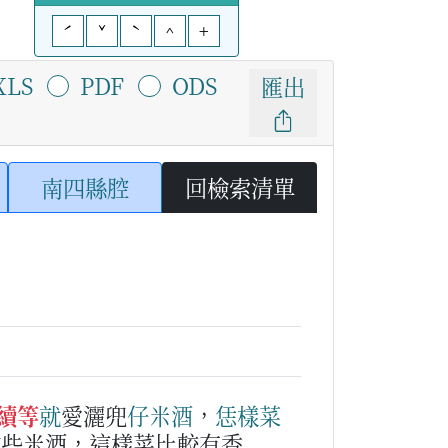
ˊ
ˇ
ˋ
^
+
XLS
PDF
ODS
匯出
南四縣腔
回檢索清單
續等
就
愛灑兜
仔
米酒
，
恁樣
菜
撒些米酒，這樣菜比較有香