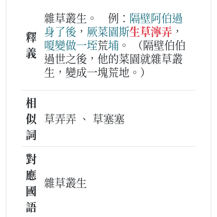
雜草叢生。
例：
隔壁
阿伯
過
身
了
後
，
厥
菜園
斯
生草濘弄
，
釋
嗄
變
做
一
垤
荒
埔
。
（隔壁伯伯
義
過世之後，他的菜園就雜草叢
生，變成一塊荒地。）
相
似
草弄弄 、 草塞塞
詞
對
應
雜草叢生
國
語