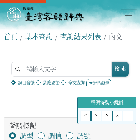
首頁
基本查詢
查詢結果列表
內文
檢 索
詞目音讀
對應國語
全文查詢
進階設定
聲調符號小鍵盤
ˊ
ˇ
ˋ
^
+
聲調標記
調型
調值
調號