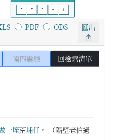
ˊ
ˇ
ˋ
^
+
XLS
PDF
ODS
匯出
南四縣腔
回檢索清單
做
一
垤
荒
埔
仔
。
（隔壁老伯過