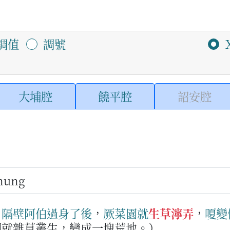
調值
調號
大埔腔
饒平腔
詔安腔
nung
：
隔壁
阿伯
過身
了
後
，
厥
菜園
就
生草濘弄
，
嗄
變
園就雜草叢生，變成一塊荒地。）