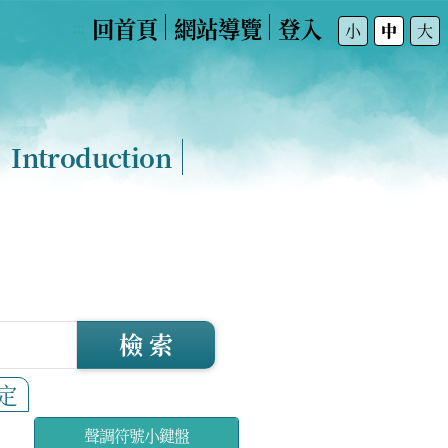
回首頁
網站導覽
登入
:::
小
中
大
Introduction
檢 索
定
聲調符號小鍵盤