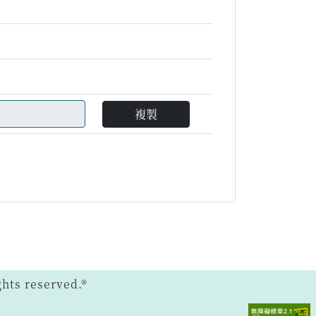
複製
ts reserved.®