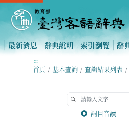
最新消息
辭典說明
索引瀏覽
辭
:::
首頁
基本查詢
查詢結果列表
詞目音讀