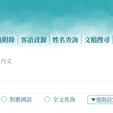
典附錄
客語資源
姓名查詢
文檔搜尋
內文
對應國語
全文查詢
進階設