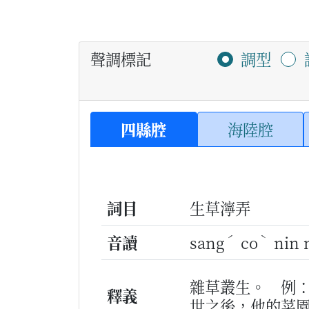
聲調標記
調型
四縣腔
海陸腔
詞目
生草濘弄
ˊ
ˋ
音讀
sang
co
nin 
雜草叢生。
例
釋義
世之後，他的菜