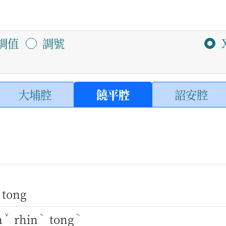
調值
調號
大埔腔
饒平腔
詔安腔
 tong
ˇ
ˋ
ˋ
n
rhin
tong