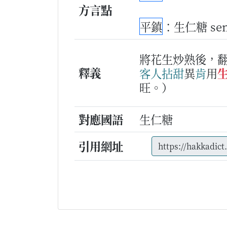
方言點
平鎮
：生仁糖 se
將花生炒熟後，
釋義
客人
拈甜
異
肯
用
旺。）
對應國語
生仁糖
引用網址