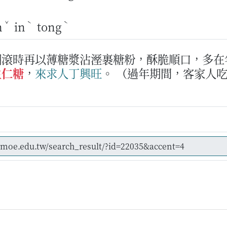
ˇ
ˋ
ˋ
n
in
tong
翻滾時再以薄糖漿沾溼裹糖粉，酥脆順口，多在
生仁糖
，
來
求人
丁
興旺
。
（過年期間，客家人