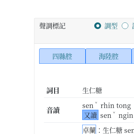
聲調標記
調型
四縣腔
海陸腔
詞目
生仁糖
ˇ
sen
rhin tong
音讀
ˇ
又讀
sen
ngin
卓蘭
：生仁糖 se