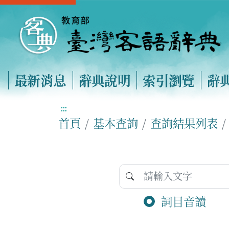
最新消息
辭典說明
索引瀏覽
辭
:::
首頁
基本查詢
查詢結果列表
詞目音讀