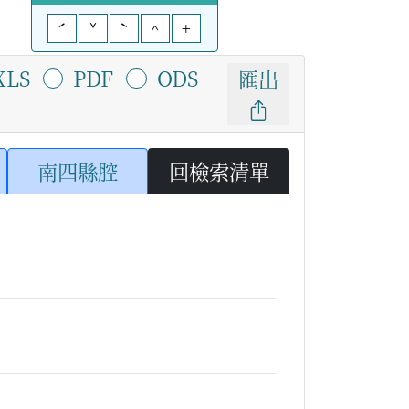
ˊ
ˇ
ˋ
^
+
XLS
PDF
ODS
匯出
南四縣腔
回檢索清單