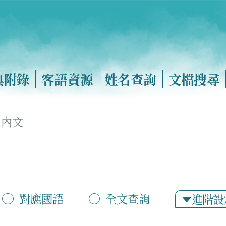
典附錄
客語資源
姓名查詢
文檔搜尋
內文
對應國語
全文查詢
進階設