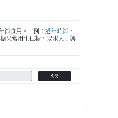
年節食用。
例：
過年
時節
，
吃糖果常用生仁糖，以求人丁興
複製