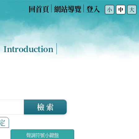
回首頁
網站導覽
登入
:::
小
中
大
Introduction
檢 索
定
聲調符號小鍵盤