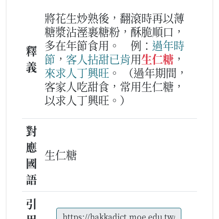
將花生炒熟後，翻滾時再以薄
糖漿沾溼裹糖粉，酥脆順口，
多在年節食用。
例：
過年
時
釋
節
，
客人
拈甜
已
肯
用
生仁糖
，
義
來
求人
丁
興旺
。
（過年期間，
客家人吃甜食，常用生仁糖，
以求人丁興旺。）
對
應
生仁糖
國
語
引