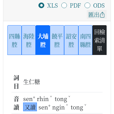
XLS
PDF
ODS
匯出
回檢
四縣
海陸
大埔
饒平
詔安
南四
索清
腔
腔
腔
腔
腔
縣腔
單
詞
生仁糖
目
+
ˇ
ˇ
音
sen
rhin
tong
+
ˇ
ˇ
讀
又讀
sen
ngin
tong