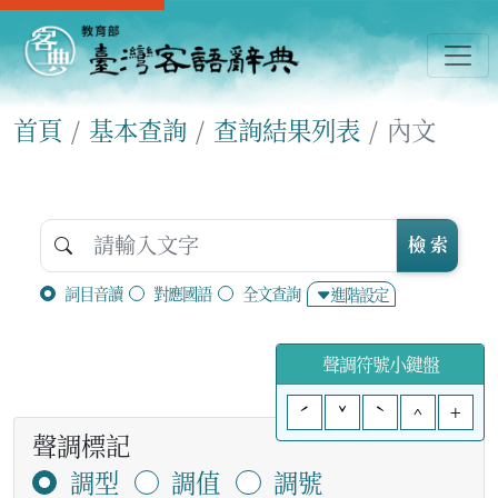
首頁
基本查詢
查詢結果列表
內文
檢 索
詞目音讀
對應國語
全文查詢
進階設定
聲調符號小鍵盤
ˊ
ˇ
ˋ
^
+
聲調標記
調型
調值
調號