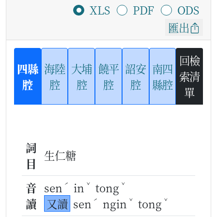
XLS
PDF
ODS
匯出
回檢
四縣
海陸
大埔
饒平
詔安
南四
索清
腔
腔
腔
腔
腔
縣腔
單
詞
生仁糖
目
ˊ
ˇ
ˇ
音
sen
in
tong
ˊ
ˇ
ˇ
讀
又讀
sen
ngin
tong