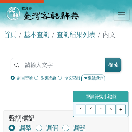
首頁
基本查詢
查詢結果列表
內文
檢 索
詞目音讀
對應國語
全文查詢
進階設定
聲調符號小鍵盤
ˊ
ˇ
ˋ
^
+
聲調標記
調型
調值
調號