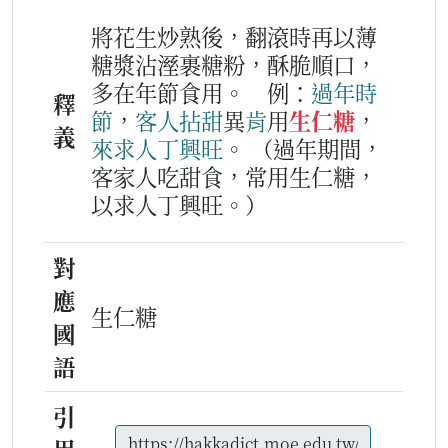
將花生炒熟後，翻滾時再以薄
糖漿沾溼裹糖粉，酥脆順口，
多在年節食用。
例：
過年
時
釋
節
，
客人
拈甜
異
肯
用
生仁糖
，
義
來
求人
丁
興旺
。
（過年期間，
客家人吃甜食，常用生仁糖，
以求人丁興旺。）
對
應
生仁糖
國
語
引