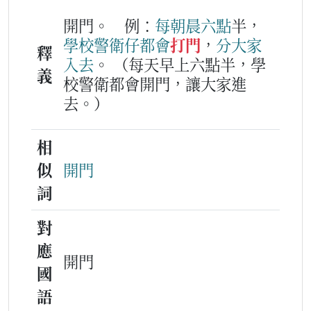
開門。
例：
每
朝晨
六
點
半，
學校
警衛仔
都會
打門
，
分
大家
釋
入去
。
（每天早上六點半，學
義
校警衛都會開門，讓大家進
去。）
相
似
開門
詞
對
應
開門
國
語