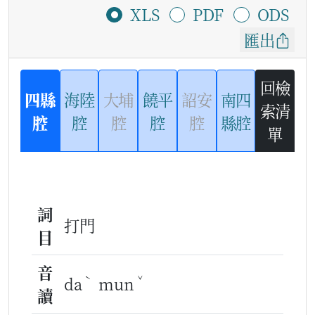
XLS
PDF
ODS
匯出
回檢
四縣
海陸
大埔
饒平
詔安
南四
索清
腔
腔
腔
腔
腔
縣腔
單
詞
打門
目
音
ˋ
ˇ
da
mun
讀