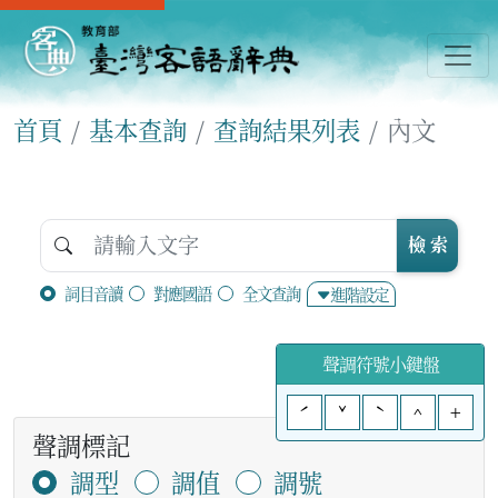
首頁
基本查詢
查詢結果列表
內文
檢 索
詞目音讀
對應國語
全文查詢
進階設定
聲調符號小鍵盤
ˊ
ˇ
ˋ
^
+
聲調標記
調型
調值
調號