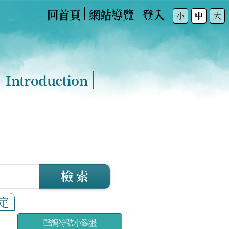
回首頁
網站導覽
登入
:::
小
中
大
Introduction
檢 索
定
聲調符號小鍵盤