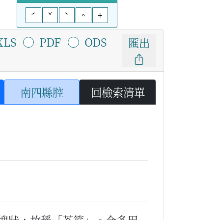
ˊ
ˇ
ˋ
^
+
XLS
PDF
ODS
匯出
南四縣腔
回檢索清單