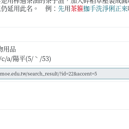
皂是用榨過茶油的茶子渣，加入碎稻草壓製成圓
但仍延用此名。
例：
先
用
茶箍
拁
手
洗
淨俐
正來
物用品
/a/陽平(5/ˋ/53)