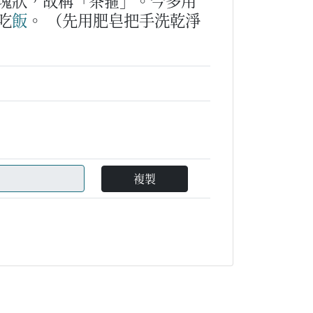
塊狀，故稱「茶箍」。今多用
吃
飯
。
（先用肥皂把手洗乾淨
複製