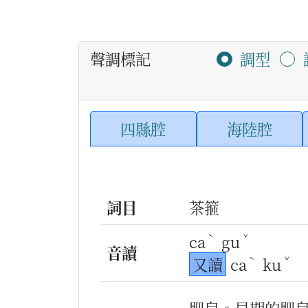
聲調標記
調型
四縣腔
海陸腔
詞目
茶箍
ˋ
ˇ
ca
gu
音讀
ˋ
ˇ
又讀
ca
ku