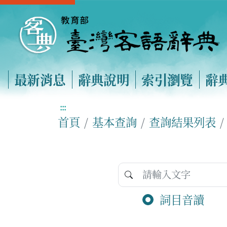
最新消息
辭典說明
索引瀏覽
辭
:::
首頁
基本查詢
查詢結果列表
詞目音讀