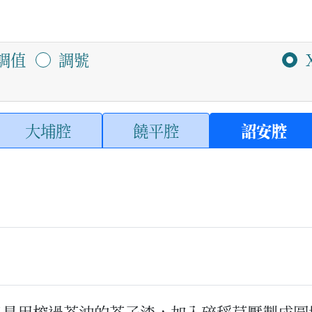
調值
調號
大埔腔
饒平腔
詔安腔