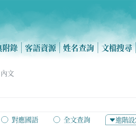
典附錄
客語資源
姓名查詢
文檔搜尋
內文
對應國語
全文查詢
進階設