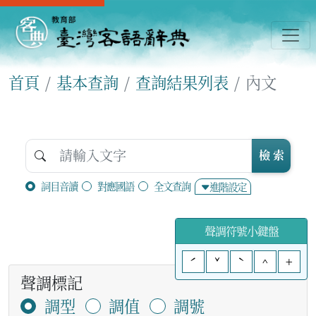
首頁
基本查詢
查詢結果列表
內文
檢 索
詞目音讀
對應國語
全文查詢
進階設定
聲調符號小鍵盤
ˊ
ˇ
ˋ
^
+
聲調標記
調型
調值
調號