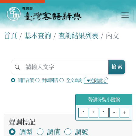
首頁
基本查詢
查詢結果列表
內文
檢 索
詞目音讀
對應國語
全文查詢
進階設定
聲調符號小鍵盤
ˊ
ˇ
ˋ
^
+
聲調標記
調型
調值
調號