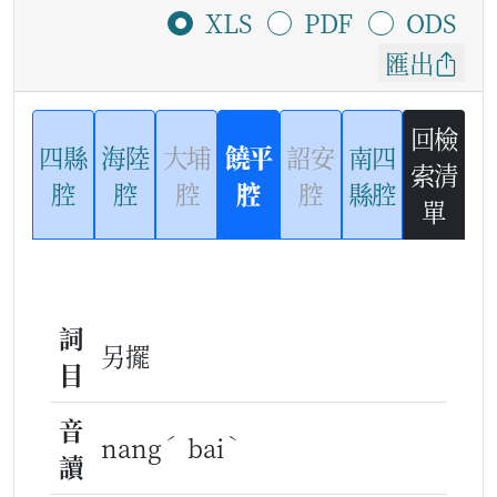
XLS
PDF
ODS
匯出
回檢
四縣
海陸
大埔
饒平
詔安
南四
索清
腔
腔
腔
腔
腔
縣腔
單
詞
另擺
目
音
ˊ
ˋ
nang
bai
讀