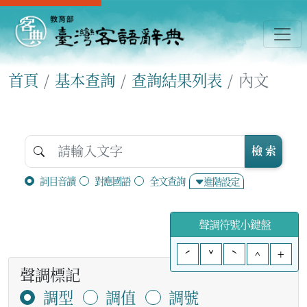
首頁
基本查詢
查詢結果列表
內文
檢 索
詞目音讀
對應國語
全文查詢
進階設定
聲調符號小鍵盤
ˊ
ˇ
ˋ
^
+
聲調標記
調型
調值
調號