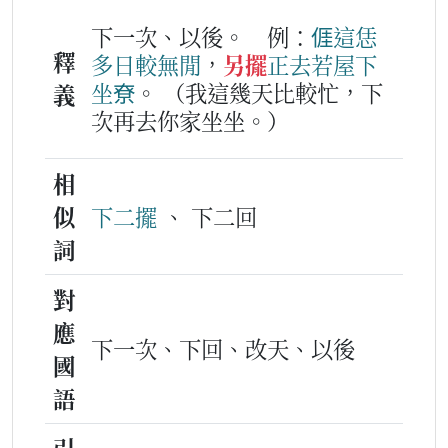
下一次、以後。
例：
𠊎
這
恁
釋
多
日
較
無閒
，
另擺
正
去
若屋下
坐尞
。
（我這幾天比較忙，下
義
次再去你家坐坐。）
相
似
下二擺
、 下二回
詞
對
應
下一次、下回、改天、以後
國
語