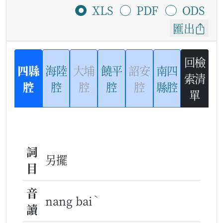
XLS
PDF
ODS
匯出
回檢
四縣
海陸
大埔
饒平
詔安
南四
索清
腔
腔
腔
腔
腔
縣腔
單
詞
另擺
目
音
ˋ
nang bai
讀