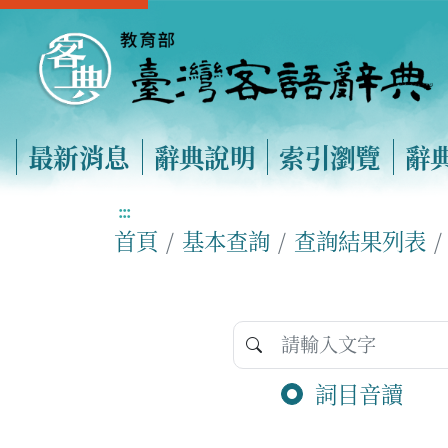
最新消息
辭典說明
索引瀏覽
辭
:::
首頁
基本查詢
查詢結果列表
詞目音讀