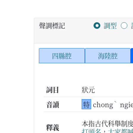
聲調標記
調型
四縣腔
海陸腔
詞目
狀元
ˋ
音讀
特
chong
ngi
本指古代科舉制
釋義
打
頭名
，
大家
都