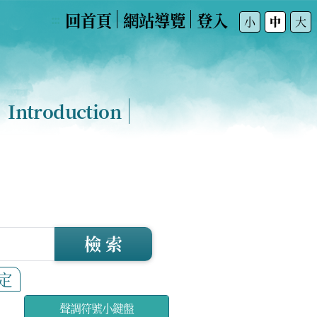
回首頁
網站導覽
登入
:::
小
中
大
Introduction
檢 索
定
聲調符號小鍵盤