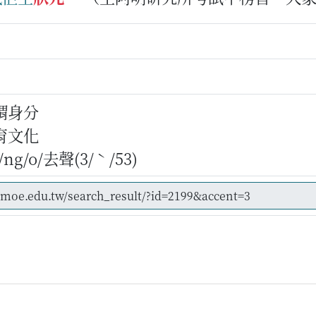
謂身分
育文化
g/o/去聲(3/ˋ/53)