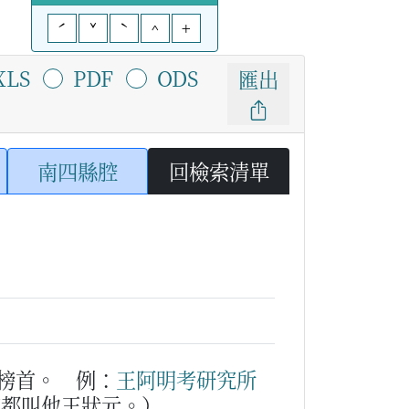
ˊ
ˇ
ˋ
^
+
XLS
PDF
ODS
匯出
南四縣腔
回檢索清單
榜首。
例：
王
阿
明
考
研究所
家都叫他王狀元。）