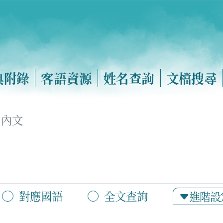
典附錄
客語資源
姓名查詢
文檔搜尋
內文
對應國語
全文查詢
進階設