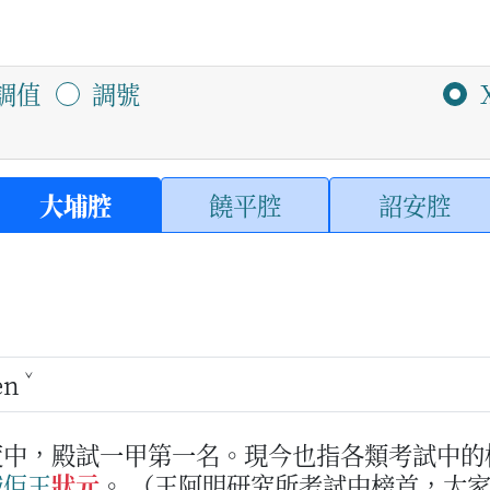
調值
調號
大埔腔
饒平腔
詔安腔
ˇ
en
度中，殿試一甲第一名。現今也指各類考試中的
喊
佢
王
狀元
。
（王阿明研究所考試中榜首，大