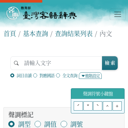
首頁
基本查詢
查詢結果列表
內文
檢 索
詞目音讀
對應國語
全文查詢
進階設定
聲調符號小鍵盤
ˊ
ˇ
ˋ
^
+
聲調標記
調型
調值
調號