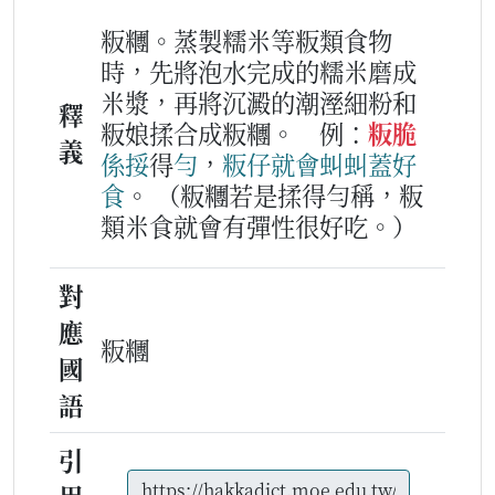
粄糰。蒸製糯米等粄類食物
時，先將泡水完成的糯米磨成
米漿，再將沉澱的潮溼細粉和
釋
粄娘揉合成粄糰。
例：
粄脆
義
係
挼
得
勻
，
粄
仔
就
會
虯虯
蓋好
食
。
（粄糰若是揉得勻稱，粄
類米食就會有彈性很好吃。）
對
應
粄糰
國
語
引