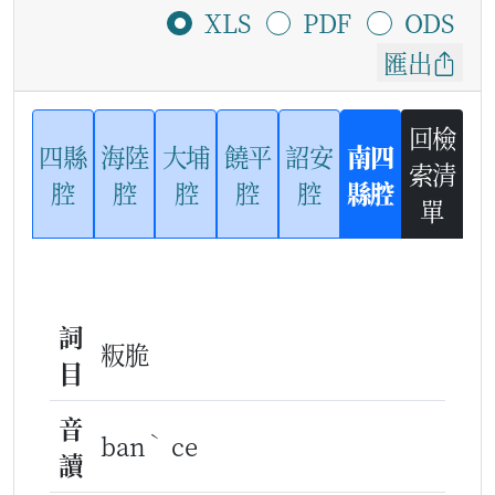
XLS
PDF
ODS
匯出
回檢
四縣
海陸
大埔
饒平
詔安
南四
索清
腔
腔
腔
腔
腔
縣腔
單
詞
粄脆
目
音
ˋ
ban
ce
讀