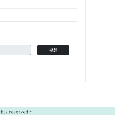
複製
ts reserved.®