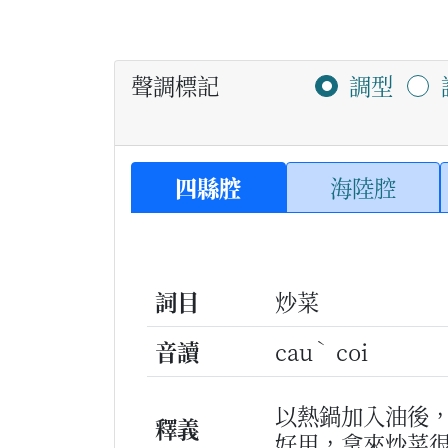
聲調標記
調型
四縣腔
海陸腔
詞目
炒菜
ˋ
音讀
cau
coi
以熱鍋加入油後
釋義
好用，拿來炒菜