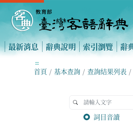
最新消息
辭典說明
索引瀏覽
辭
:::
首頁
基本查詢
查詢結果列表
詞目音讀