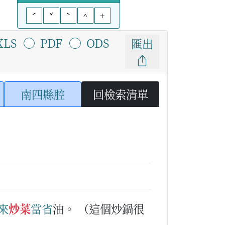
ˊ
ˇ
ˋ
^
+
XLS
PDF
ODS
匯出
南四縣腔
回檢索清單
來
炒菜
當
省
油。
（這個炒鍋很