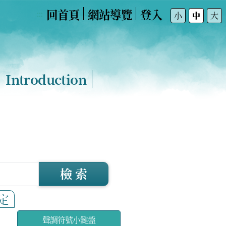
回首頁
網站導覽
登入
:::
小
中
大
Introduction
檢 索
定
聲調符號小鍵盤