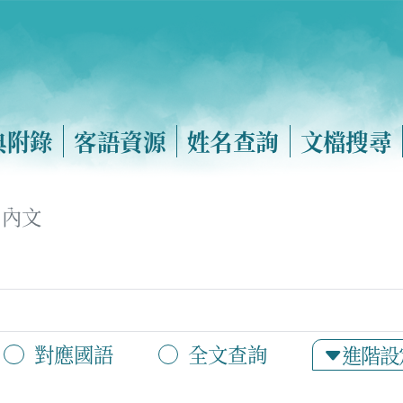
典附錄
客語資源
姓名查詢
文檔搜尋
內文
對應國語
全文查詢
進階設