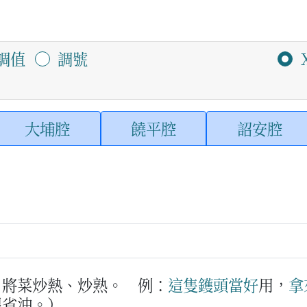
調值
調號
大埔腔
饒平腔
詔安腔
，將菜炒熱、炒熟。
例：
這隻
鑊頭
當好
用，
拿
很省油。）